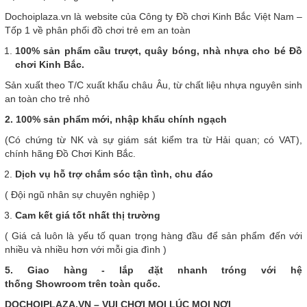
Dochoiplaza.vn là website của Công ty Đồ chơi Kinh Bắc Việt Nam –
Tốp 1 về phân phối đồ chơi trẻ em an toàn
100% sản phẩm cầu trượt, quây bóng, nhà nhựa cho bé Đồ
chơi Kinh Bắc.
Sản xuất theo T/C xuất khẩu châu Âu, từ chất liệu nhựa nguyên sinh
an toàn cho trẻ nhỏ
2. 100% sản phẩm mới, nhập khẩu chính ngạch
(Có chứng từ NK và sự giám sát kiểm tra từ Hải quan; có VAT),
chính hãng Đồ Chơi Kinh Bắc.
Dịch vụ hỗ trợ chắm sóc tận tình, chu đáo
( Đội ngũ nhân sự chuyên nghiệp )
Cam kết giá tốt nhất thị trường
( Giá cả luôn là yếu tố quan trọng hàng đầu để sản phẩm đến với
nhiều và nhiều hơn với mỗi gia đình )
5. Giao hàng - lắp đặt nhanh tróng với hệ
thống Showroom trên toàn quốc.
DOCHOIPLAZA.VN – VUI CHƠI MỌI LÚC MỌI NƠI