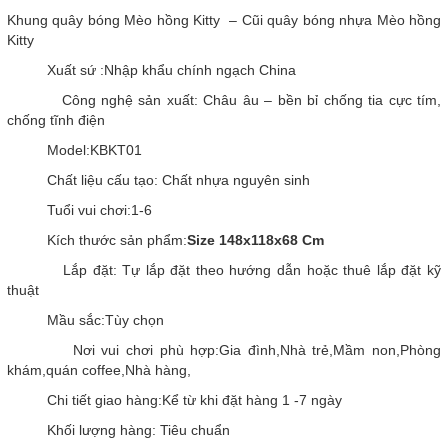
Khung quây bóng Mèo hồng Kitty – Cũi quây bóng nhựa Mèo hồng
Kitty
Xuất sứ :Nhập khẩu chính ngạch China
Công nghệ sản xuất: Châu âu – bền bỉ chống tia cực tím,
chống tĩnh điện
Model:KBKT01
Chất liệu cấu tạo: Chất nhựa nguyên sinh
Tuổi vui chơi:1-6
Kích thước sản phẩm:
Size 148x118x68 Cm
Lắp đặt: Tự lắp đặt theo hướng dẫn hoặc thuê lắp đặt kỹ
thuật
Mầu sắc:Tùy chọn
Nơi vui chơi phù hợp:Gia đình,Nhà trẻ,Mầm non,Phòng
khám,quán coffee,Nhà hàng,
Chi tiết giao hàng:Kể từ khi đặt hàng 1 -7 ngày
Khối lượng hàng: Tiêu chuẩn