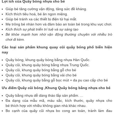
Lợi ích của Quây bóng nhựa cho bé
Giúp bé tăng cường vận động, tăng sức đề kháng.
Kích thích tiêu hoá, bé ăn ngon miệng.
Giúp bé tránh xa các thiết bị điện tử hại mắt.
Mẹ trông bé nhàn hơn và đảm bảo an toàn bé trong khu vực chơi.
Kích thích sự phát triển trí tuệ và sự sáng tạo
Bé khỏe mạnh hơn nhờ vận động thường chuyên với nhiều trò
chơi đi kèm.
Các loại sản phẩm khung quay cũi quây bóng phổ biến hiện
nay
Quây bóng, khung quây bóng bằng nhựa Hàn Quốc.
Quây cũi, khung quây bóng bằng nhựa Trung Quốc.
Quây cũi, khung quây bóng bằng gỗ cho bé
Quây cũi, khung quây bóng bằng vải cho bé
Quây cũi, khung quây bằng gỗ bọc mút + da pu cao cấp cho bé
Ưu điểm Quây cũi bóng ,Khung Quây bóng bằng nhựa cho bé
Quây bằng nhựa dễ dàng tháo lắp sản phẩm. ...
Đa dạng của mẫu mã, màu sắc, kích thước, quây nhựa cho
bé thích hợp với nhiều không gian nhà khác nhau.
Bo cạnh của quây cũi nhựa bo cong an toàn, tránh làm đau