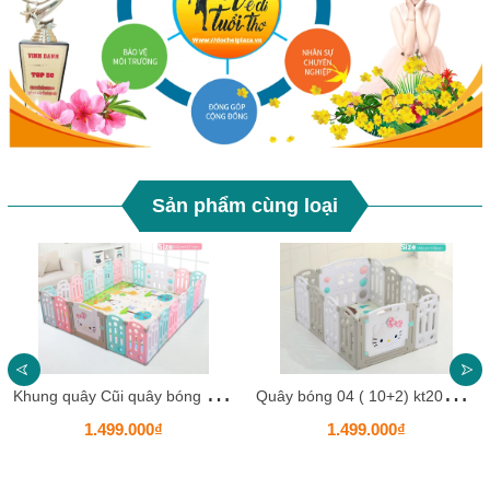
Sản phẩm cùng loại
K
hung quây Cũi quây bóng mèo kitty KBKTK03 Cao cấp cho bé bằng nhựa HDPE
Q
uây bóng 04 ( 10+2) kt201 HKCQB9
1.499.000₫
1.499.000₫