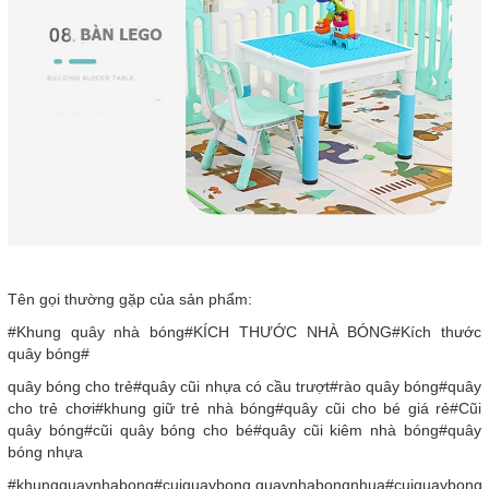
Tên gọi thường gặp của sản phẩm:
#Khung quây nhà bóng#KÍCH THƯỚC NHÀ BÓNG#Kích thước
quây bóng#
quây bóng cho trẻ#quây cũi nhựa có cầu trượt#rào quây bóng#quây
cho trẻ chơi#khung giữ trẻ nhà bóng#quây cũi cho bé giá rẻ#Cũi
quây bóng#cũi quây bóng cho bé#quây cũi kiêm nhà bóng#quây
bóng nhựa
#khungquaynhabong#cuiquaybong,quaynhabongnhua#cuiquaybong