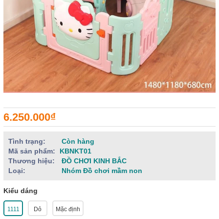
6.250.000₫
Tình trạng:
Còn hàng
Mã sản phẩm:
KBNKT01
Thương hiệu:
ĐỒ CHƠI KINH BẮC
Loại:
Nhóm Đồ chơi mầm non
Kiểu dáng
1111
Dỏ
Mặc định