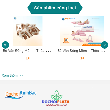
Sản phẩm cùng loại
B
ộ Vận Động Mềm – Thỏa Sức Sáng Tạo & Leo Trèo Cho Bé
B
ộ Vận Động Mềm – Thỏa Sức Sáng Tạo & Leo Trèo Cho Bé
1₫
1₫
Xem thêm >>