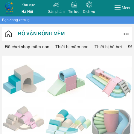
Khu vực
Menu
Hà Nội
Sản phẩm
Tin tức
Dịch vụ
Bạn đang xem tại
BỘ VẬN ĐỘNG MỀM
Đồ chơi shop mầm non
Thiết bị mầm non
Thiết bị bể bơi
Đồ 