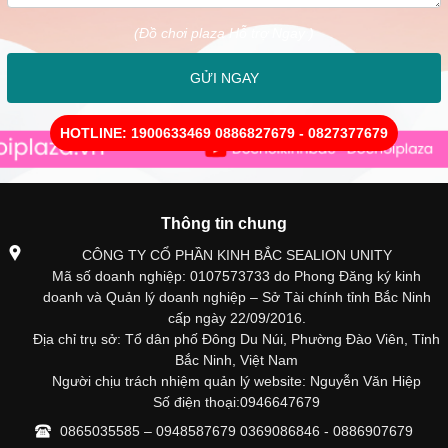
(Đồ chơi plaza Hỗ trợ Ngay )
GỬI NGAY
HOTLINE: 1900633469 0886827679 - 0827377679
Thông tin chung
CÔNG TY CỔ PHẦN KINH BẮC SEALION UNITY
Mã số doanh nghiệp: 0107573733 do Phong Đăng ký kinh
doanh và Quản lý doanh nghiệp – Sở Tài chính tỉnh Bắc Ninh
cấp ngày 22/09/2016.
Địa chỉ trụ sở: Tổ dân phố Đông Du Núi, Phường Đào Viên, Tỉnh
Bắc Ninh, Việt Nam
Người chịu trách nhiệm quản lý website: Nguyễn Văn Hiệp
Số điện thoại:0946647679
0865035585 – 0948587679 0369086846 - 0886907679