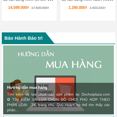
14.599.000₫
1.290.000₫
17.500.000₫
1.433.333₫
Bảo Hành Bảo trì
Hướng dẫn mua hàng
Tìm kiếm và lựa chọn các sản phẩm tại Dochoiplaza.com
✪ TÌM KIẾM VÀ LỰA CHỌN ĐỒ CHƠI PHÙ HỢP THEO
PHÂN LOẠI: Tại trang chủ, Quý khách có thể tìm thấy các
phân...