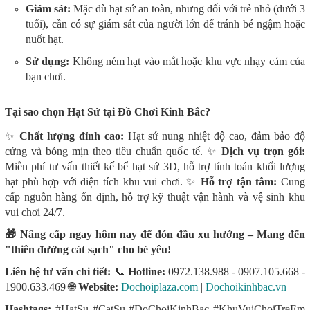
Giám sát:
Mặc dù hạt sứ an toàn, nhưng đối với trẻ nhỏ (dưới 3
tuổi), cần có sự giám sát của người lớn để tránh bé ngậm hoặc
nuốt hạt.
Sử dụng:
Không ném hạt vào mắt hoặc khu vực nhạy cảm của
bạn chơi.
Tại sao chọn Hạt Sứ tại Đồ Chơi Kinh Bắc?
✨
Chất lượng đỉnh cao:
Hạt sứ nung nhiệt độ cao, đảm bảo độ
cứng và bóng mịn theo tiêu chuẩn quốc tế. ✨
Dịch vụ trọn gói:
Miễn phí tư vấn thiết kế bể hạt sứ 3D, hỗ trợ tính toán khối lượng
hạt phù hợp với diện tích khu vui chơi. ✨
Hỗ trợ tận tâm:
Cung
cấp nguồn hàng ổn định, hỗ trợ kỹ thuật vận hành và vệ sinh khu
vui chơi 24/7.
🎁 Nâng cấp ngay hôm nay để đón đầu xu hướng – Mang đến
"thiên đường cát sạch" cho bé yêu!
Liên hệ tư vấn chi tiết:
📞
Hotline:
0972.138.988 - 0907.105.668 -
1900.633.469 🌐
Website:
Dochoiplaza.com
|
Dochoikinhbac.vn
Hashtags:
#HatSu #CatSu #DoChoiKinhBac #KhuVuiChoiTreEm