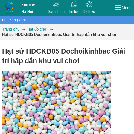
Khu vực
Menu
Hà Nội
Sản phẩm
Tin tức
Dịch vụ
Bạn đang xem tại
Trang chủ
Hạt đồ chơi
Hạt sứ HDCKB05 Dochoikinhbac Giải trí hấp dẫn khu vui chơi
Hạt sứ HDCKB05 Dochoikinhbac Giải
trí hấp dẫn khu vui chơi