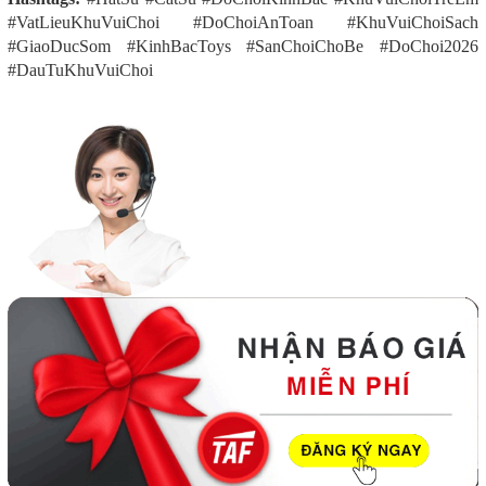
#VatLieuKhuVuiChoi #DoChoiAnToan #KhuVuiChoiSach
#GiaoDucSom #KinhBacToys #SanChoiChoBe #DoChoi2026
#DauTuKhuVuiChoi