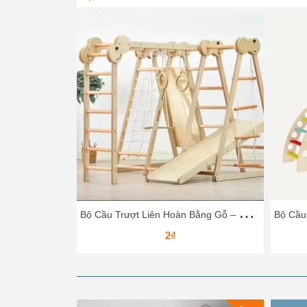
B
ộ Cầu Trượt Liên Hoàn Bằng Gỗ – Vận Động Leo Núi, Trượt Dốc Cho Bé
2₫