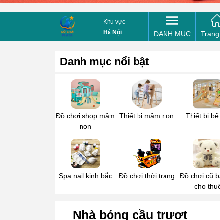
Mua bổ 
Khu vực
Tên của
Hà Nội
DANH MỤC
Trang
Danh mục nổi bật
Điện th
Tin nhắ
Đồ chơi shop mầm
Thiết bị mầm non
Thiết bị bể
non
Spa nail kinh bắc
Đồ chơi thời trang
Đồ chơi cũ b
cho thu
Nhà bóng cầu trượt