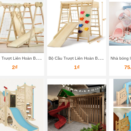
B
ộ Cầu Trượt Liên Hoàn Bằng Gỗ – Vận Động Leo Núi, Trượt Dốc Cho Bé
B
ộ Cầu Trượt Liên Hoàn Bằng Gỗ Cho Bé – Khu Vui Chơi Mini Ngay Tại Nhà
2₫
1₫
75