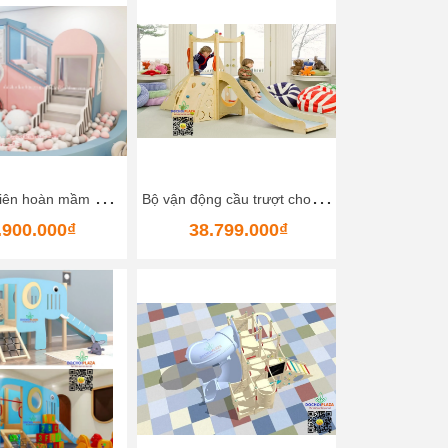
N
hà bóng liên hoàn mầm non 5
B
ộ vận động cầu trượt cho bé Bằng gỗ Size 300x150x170 Cm Happy Kids Wood Slide
.900.000₫
38.799.000₫
71.92