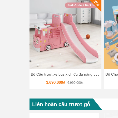
- 47%
B
ộ Cầu trượt xe bus xích đu đa năng HKCCT8
3.690.000₫
6.990.000₫
Liên hoàn cầu trượt gỗ