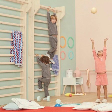
Để L
Sớm
Bạn qua
Đầu tư 
Đầu tư t
Dịch vụ
Đầu tư k
Mục đí
Đầu tư 
Đầu tư 