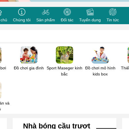
sung cho cơ sở, cửa hàng kinh doanh
 bạn
*
Doanh nghiệp/ Tổ chức
 chủ
Chúng tôi
Sản phẩm
Đối tác
Tuyển dụng
Tin tức
oại
*
Thư điện tử
*
n của bạn
*
 bơi
Đồ chơi gia đình
Sport Maseger kinh
Đồ chơi mô hình
Thiế
bắc
kids box
án và
ê
Gửi đi
Nhà bóng cầu trượt