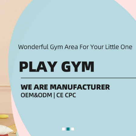
ại Tin Nhắn Chúng Tôi Sẽ Gọi Lại Cho 
!
n tâm đến loại sản phẩm nào của chúng tôi?
*
trò chơi khu vui chơi trong nhà
Đầu tư trò chơi khu vui chơi ngoài trời
Dịch vụ tư vấn quy hoạch thiết thế vid
rò chơi đồ chơi rời, nguyên liệ phụ kiện
trọn gói
Đầu tư thiết kế thi công nội thất trườ
 tư vấn đổi mới, bảo trì, bảo dưỡng
non
hu vui chơi tổ hợp giải trí
ch mua hàng
*
kinh doanh cá nhân
Đầu tư kinh doanh chung
sử dụng cho gia đình
Mua cho tổ chức công ty