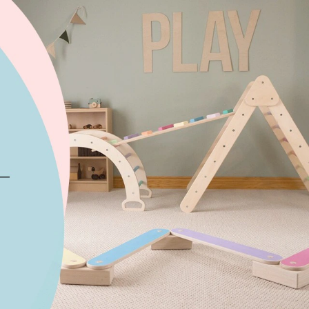
×
Bạn
eo 3D
ng mầm