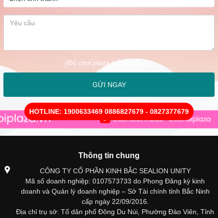
(Đồ chơi plaza Hỗ trợ Ngay )
GỬI NGAY
HOTLINE: 1900633469 0886827679 - 0827377679
Thông tin chung
CÔNG TY CỔ PHẦN KINH BẮC SEALION UNITY
Mã số doanh nghiệp: 0107573733 do Phong Đăng ký kinh
doanh và Quản lý doanh nghiệp – Sở Tài chính tỉnh Bắc Ninh
cấp ngày 22/09/2016.
Địa chỉ trụ sở: Tổ dân phố Đông Du Núi, Phường Đào Viên, Tỉnh