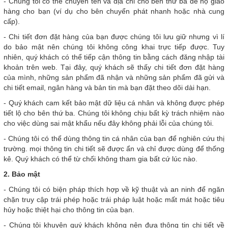
- Chúng tôi có thể chuyển tên và địa chỉ cho bên thứ ba để họ giao
hàng cho bạn (ví dụ cho bên chuyển phát nhanh hoặc nhà cung
cấp).
- Chi tiết đơn đặt hàng của bạn được chúng tôi lưu giữ nhưng vì lí
do bảo mật nên chúng tôi không công khai trực tiếp được. Tuy
nhiên, quý khách có thể tiếp cận thông tin bằng cách đăng nhập tài
khoản trên web. Tại đây, quý khách sẽ thấy chi tiết đơn đặt hàng
của mình, những sản phẩm đã nhận và những sản phẩm đã gửi và
chi tiết email, ngân hàng và bản tin mà bạn đặt theo dõi dài hạn.
- Quý khách cam kết bảo mật dữ liệu cá nhân và không được phép
tiết lộ cho bên thứ ba. Chúng tôi không chịu bất kỳ trách nhiệm nào
cho việc dùng sai mật khẩu nếu đây không phải lỗi của chúng tôi.
- Chúng tôi có thể dùng thông tin cá nhân của bạn để nghiên cứu thị
trường. mọi thông tin chi tiết sẽ được ẩn và chỉ được dùng để thống
kê. Quý khách có thể từ chối không tham gia bất cứ lúc nào.
2. Bảo mật
- Chúng tôi có biện pháp thích hợp về kỹ thuật và an ninh để ngăn
chặn truy cập trái phép hoặc trái pháp luật hoặc mất mát hoặc tiêu
hủy hoặc thiệt hại cho thông tin của bạn.
- Chúng tôi khuyên quý khách không nên đưa thông tin chi tiết về