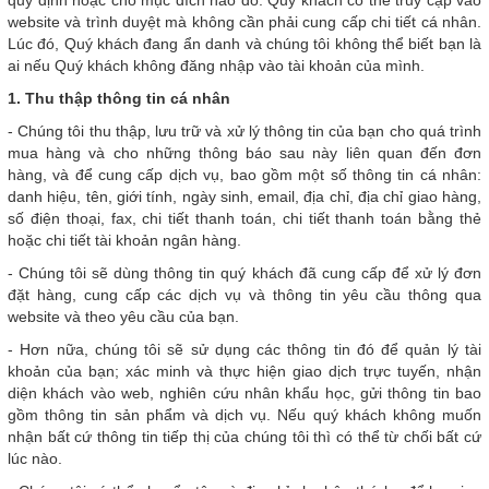
quy định hoặc cho mục đích nào đó. Quý khách có thể truy cập vào
website và trình duyệt mà không cần phải cung cấp chi tiết cá nhân.
Lúc đó, Quý khách đang ẩn danh và chúng tôi không thể biết bạn là
ai nếu Quý khách không đăng nhập vào tài khoản của mình.
1. Thu thập thông tin cá nhân
- Chúng tôi thu thập, lưu trữ và xử lý thông tin của bạn cho quá trình
mua hàng và cho những thông báo sau này liên quan đến đơn
hàng, và để cung cấp dịch vụ, bao gồm một số thông tin cá nhân:
danh hiệu, tên, giới tính, ngày sinh, email, địa chỉ, địa chỉ giao hàng,
số điện thoại, fax, chi tiết thanh toán, chi tiết thanh toán bằng thẻ
hoặc chi tiết tài khoản ngân hàng.
- Chúng tôi sẽ dùng thông tin quý khách đã cung cấp để xử lý đơn
đặt hàng, cung cấp các dịch vụ và thông tin yêu cầu thông qua
website và theo yêu cầu của bạn.
- Hơn nữa, chúng tôi sẽ sử dụng các thông tin đó để quản lý tài
khoản của bạn; xác minh và thực hiện giao dịch trực tuyến, nhận
diện khách vào web, nghiên cứu nhân khẩu học, gửi thông tin bao
gồm thông tin sản phẩm và dịch vụ. Nếu quý khách không muốn
nhận bất cứ thông tin tiếp thị của chúng tôi thì có thể từ chối bất cứ
lúc nào.