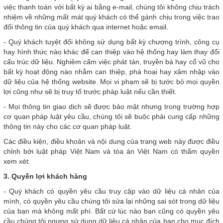
việc thanh toán với bất kỳ ai bằng e-mail, chúng tôi không chịu trách
nhiệm về những mất mát quý khách có thể gánh chịu trong việc trao
đổi thông tin của quý khách qua internet hoặc email.
- Quý khách tuyệt đối không sử dụng bất kỳ chương trình, công cụ
hay hình thức nào khác để can thiệp vào hệ thống hay làm thay đổi
cấu trúc dữ liệu. Nghiêm cấm việc phát tán, truyền bá hay cổ vũ cho
bất kỳ hoạt động nào nhằm can thiệp, phá hoại hay xâm nhập vào
dữ liệu của hệ thống website. Mọi vi phạm sẽ bị tước bỏ mọi quyền
lợi cũng như sẽ bị truy tố trước pháp luật nếu cần thiết.
- Mọi thông tin giao dịch sẽ được bảo mật nhưng trong trường hợp
cơ quan pháp luật yêu cầu, chúng tôi sẽ buộc phải cung cấp những
thông tin này cho các cơ quan pháp luật.
Các điều kiện, điều khoản và nội dung của trang web này được điều
chỉnh bởi luật pháp Việt Nam và tòa án Việt Nam có thẩm quyền
xem xét.
3. Quyền lợi khách hàng
- Quý khách có quyền yêu cầu truy cập vào dữ liệu cá nhân của
mình, có quyền yêu cầu chúng tôi sửa lại những sai sót trong dữ liệu
của bạn mà không mất phí. Bất cứ lúc nào bạn cũng có quyền yêu
cầu chúng tôi ngưng sử dụng dữ liệu cá nhân của bạn cho mục đích