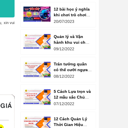
12 bài học ý nghĩa
khi chơi trò chơi
máy game đua xe
20/07/2023
, xin vui
moto đôi
Quản lý và Vận
hành khu vui chơi
giải trí -
09/12/2022
Management and
Operation of
Trán tướng quân
amusement parks
có thể cưỡi ngựa,
Bụng tể tướng có
08/12/2022
thể chèo thuyền
Cổ ngữ 1000 Năm.
5 Cách Lựa trọn và
12 mầu sắc Chủ
đạo Tương sinh
07/12/2022
Kiến tạo không
gian khởi sinh
12 Cách Quản Lý
năng lượng
Thời Gian Hiệu