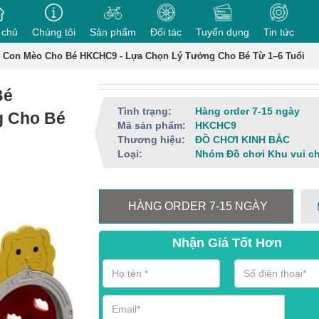
 chủ
Chúng tôi
Sản phẩm
Đối tác
Tuyển dụng
Tin tức
 Con Mèo Cho Bé HKCHC9 - Lựa Chọn Lý Tưởng Cho Bé Từ 1–6 Tuổi
Bé
Tình trạng:
Hàng order 7-15 ngày
g Cho Bé
Mã sản phẩm:
HKCHC9
Thương hiệu:
ĐỒ CHƠI KINH BẮC
Loại:
Nhóm Đồ chơi Khu vui c
HÀNG ORDER 7-15 NGÀY
Nhận Giá Tốt Hơn