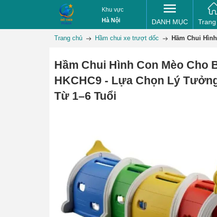
Khu vực
Hà Nội
DANH MỤC
Trang
Trang chủ
Hầm chui xe trượt dốc
Hầm Chui Hình
Hầm Chui Hình Con Mèo Cho 
HKCHC9 - Lựa Chọn Lý Tưởn
Từ 1–6 Tuổi