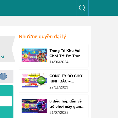
Nhường quyền đại lý
Trang Trí Khu Vui
Chơi Trẻ Em Trong
hơi
Nhà Như Thế Nào
14/06/2024
Để Thu Hút Trẻ?
CÔNG TY ĐỒ CHƠI
KINH BẮC –
CHỨNG CHỈ ISO
27/11/2023
9001:2015
8 điều hấp dẫn về
trò chơi máy game
bắn súng
21/07/2023