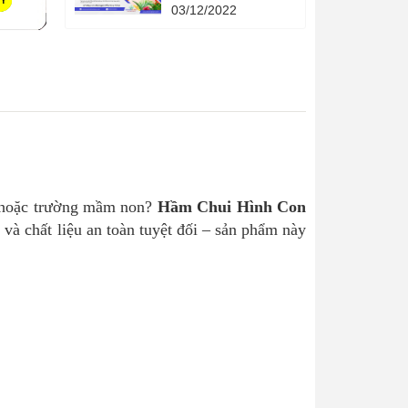
Quả - 4 phương
03/12/2022
pháp khoa học - 4
cuốn sách quản lý
hạn mức tín dụng
thời gian.
hà hoặc trường mầm non?
Hầm Chui Hình Con
và chất liệu an toàn tuyệt đối – sản phẩm này