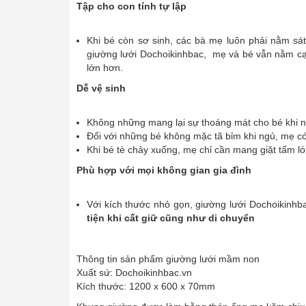
Tập cho con tính tự lập
Khi bé còn sơ sinh, các bà mẹ luôn phải nằm sát 
giường lưới Dochoikinhbac, mẹ và bé vẫn nằm cạ
lớn hơn.
Dễ vệ sinh
Không những mang lại sự thoáng mát cho bé khi n
Đối với những bé không mặc tã bỉm khi ngủ, mẹ có
Khi bé tè chảy xuống, mẹ chỉ cần mang giặt tấm ló
Phù hợp với mọi không gian gia đình
Với kích thước nhỏ gọn, giường lưới Dochoikinhb
tiện khi cất giữ cũng như di chuyển
Thông tin sản phẩm giường lưới mầm non
Xuất sứ: Dochoikinhbac.vn
Kích thước: 1200 x 600 x 70mm