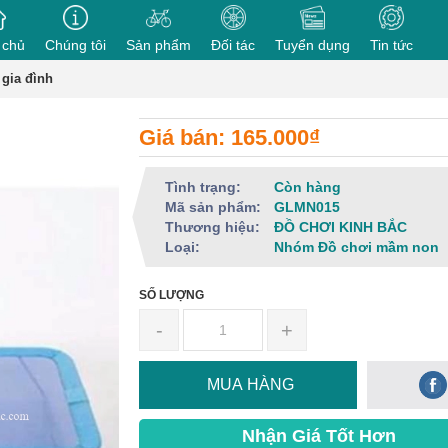
 chủ
Chúng tôi
Sản phẩm
Đối tác
Tuyển dụng
Tin tức
 gia đình
Giá bán: 165.000₫
Tình trạng:
Còn hàng
Mã sản phẩm:
GLMN015
Thương hiệu:
ĐỒ CHƠI KINH BẮC
Loại:
Nhóm Đồ chơi mầm non
SỐ LƯỢNG
-
+
MUA HÀNG
Nhận Giá Tốt Hơn