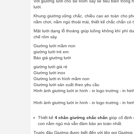
Với giường lưới cho bé Rôm sảy sẽ tiêu biến trong 
lưới.
Khung giường vững chắc, chiều cao an toàn cho phé
nằm chơi, nằm ngủ thoải mái, thiết kế chắc chắn có 
Mặt lưới dạng lỗ thoáng giúp luồng không khí phí dư
chế rôm sảy.
Giường lưới mầm non
giường lưới trẻ em
Báo giá giường lưới
giường lưới giá rẻ
Giường lưới inox
Giường lưới in hình mầm non
Giường lưới sản xuất theo yêu cầu
Hình ảnh giường lưới in hình - in logo trường - in hin
Hình ảnh giường lưới in hình - in logo trường - in hin
Thiết kế
4 chân giường chắc chắn
giúp cố định 
con nằm ngủ mà vẫn đảm bảo an toàn nhất.
Trước đây Giường được biết đến với tên gọi Giườn