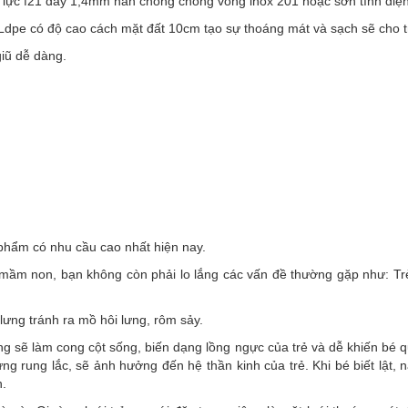
lực f21 dày 1,4mm nan chống chống võng inox 201 hoặc sơn tĩnh điệ
dpe có độ cao cách mặt đất 10cm tạo sự thoáng mát và sạch sẽ cho 
giũ dễ dàng.
 phẩm có nhu cầu cao nhất hiện nay.
ầm non, bạn không còn phải lo lắng các vấn đề thường gặp như: Trẻ
ưng tránh ra mồ hôi lưng, rôm sảy.
sẽ làm cong cột sống, biến dạng lồng ngực của trẻ và dễ khiến bé que
ng rung lắc, sẽ ảnh hưởng đến hệ thần kinh của trẻ. Khi bé biết lật
n.