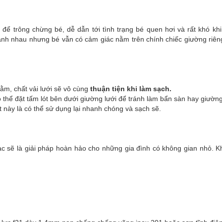
để trông chừng bé, dễ dẫn tới tình trạng bé quen hơi và rất khó khi 
nh nhau nhưng bé vẫn có cảm giác nằm trên chính chiếc giường riê
ằm, chất vải lưới sẽ vô cùng
thuận tiện khi làm sạch.
 thể đặt tấm lót bên dưới giường lưới để tránh làm bẩn sàn hay giường
t này là có thể sử dụng lại nhanh chóng và sạch sẽ.
ac sẽ là giải pháp hoàn hảo cho những gia đình có không gian nhỏ. 