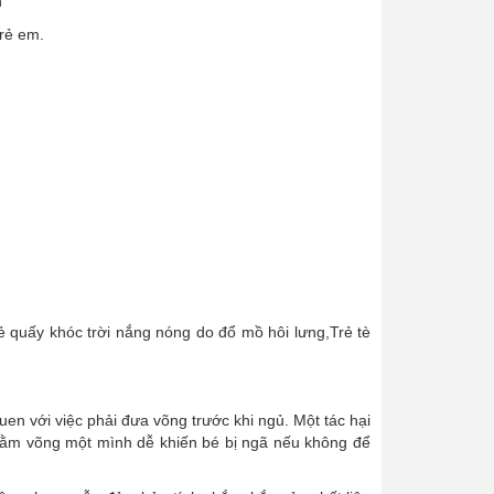
n
trẻ em.
 quấy khóc trời nắng nóng do đổ mồ hôi lưng,Trẻ tè
n với việc phải đưa võng trước khi ngủ. Một tác hại
, nằm võng một mình dễ khiến bé bị ngã nếu không để