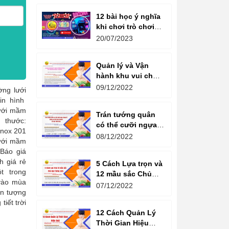
12 bài học ý nghĩa
khi chơi trò chơi
máy game đua xe
20/07/2023
moto đôi
Quản lý và Vận
hành khu vui chơi
giải trí -
09/12/2022
ờng lưới
Management and
in hình
Operation of
lưới mầm
Trán tướng quân
amusement parks
 thước:
có thể cưỡi ngựa,
nox 201
Bụng tể tướng có
08/12/2022
lưới mầm
thể chèo thuyền
 Báo giá
Cổ ngữ 1000 Năm.
h giá rẻ
5 Cách Lựa trọn và
t trong
12 mầu sắc Chủ
 vào mùa
đạo Tương sinh
07/12/2022
ện tượng
Kiến tạo không
tiết trời
gian khởi sinh
12 Cách Quản Lý
năng lượng
Thời Gian Hiệu