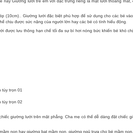
hè này Giường lưới trẻ em với đặc trưng riêng là mặt lưới thoáng mát
p (10cm).. Giường lưới đặc biệt phù hợp để sử dụng cho các bé vào
thể chịu được sức nặng của người lớn hay các bé có tính hiếu động.
ới được lưu thông hạn chế tối đa sự bí hơi nóng bức khiến bé khó ch
h tùy trọn 01
h tùy trọn 02
chiếc giường lưới trên mặt phẳng. Cha mẹ có thể dễ dàng đặt chiếc g
g mầm non hay giường bạt mầm non, giường ngủ trưa cho bé mầm non.