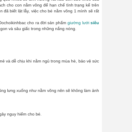
cách cho con nằm võng để hạn chế tình trạng kể trên
đã biết lật lẫy, việc cho bé nằm võng 1 mình sẽ rất
 Dochoikinhbac cho ra đời sản phẩm
giường lưới
siêu
 ngon và sâu giấc trong những nắng nóng.
 mẻ và dễ chịu khi nằm ngủ trong mùa hè, bảo vệ sức
 trũng lưng xuống như nằm võng nên sẽ không làm ảnh
gây nguy hiểm cho bé.