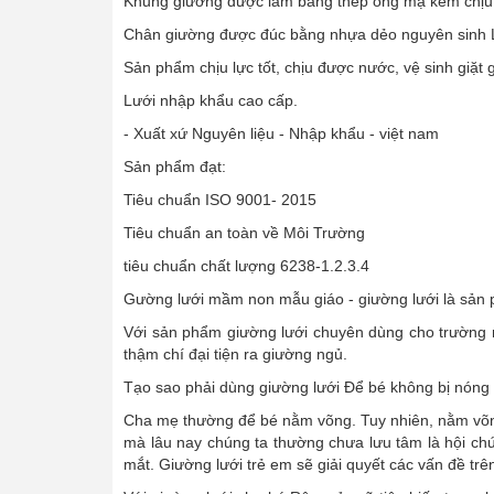
Khung giường được làm bằng thép ống mạ kẽm chịu 
Chân giường được đúc bằng nhựa dẻo nguyên sinh L
Sản phẩm chịu lực tốt, chịu được nước, vệ sinh giặt 
Lưới nhập khẩu cao cấp.
- Xuất xứ Nguyên liệu - Nhập khẩu - việt nam
Sản phẩm đạt:
Tiêu chuẩn ISO 9001- 2015
Tiêu chuẩn an toàn về Môi Trường
tiêu chuẩn chất lượng 6238-1.2.3.4
Gường lưới mầm non mẫu giáo - giường lưới là sản
Với sản phẩm giường lưới chuyên dùng cho trường m
thậm chí đại tiện ra giường ngủ.
Tạo sao phải dùng giường lưới Để bé không bị nóng l
Cha mẹ thường để bé nằm võng. Tuy nhiên, nằm võng 
mà lâu nay chúng ta thường chưa lưu tâm là hội chứ
mắt. Giường lưới trẻ em sẽ giải quyết các vấn đề trê