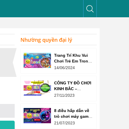
Nhường quyền đại lý
Trang Trí Khu Vui
Chơi Trẻ Em Trong
Nhà Như Thế Nào
14/06/2024
Để Thu Hút Trẻ?
CÔNG TY ĐỒ CHƠI
KINH BẮC –
CHỨNG CHỈ ISO
27/11/2023
9001:2015
8 điều hấp dẫn về
trò chơi máy game
bắn súng
21/07/2023