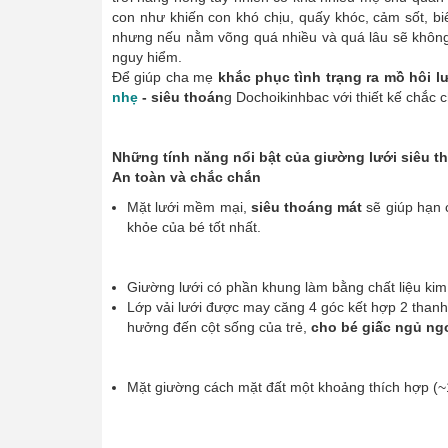
con như khiến con khó chịu, quấy khóc, cảm sốt, bi
nhưng nếu nằm võng quá nhiều và quá lâu sẽ không t
nguy hiểm.
Để giúp cha mẹ
khắc phục tình trạng ra mồ hôi l
nhẹ
- siêu thoán
g Dochoikinhbac với thiết kế chắc
Những tính năng nổi bật của giường lưới siêu 
An toàn và chắc chắn
Mặt lưới mềm mại,
siêu thoáng mát
sẽ giúp hạn 
khỏe của bé tốt nhất.
Giường lưới có phần khung làm bằng chất liệu kim 
Lớp vải lưới được may căng 4 góc kết hợp 2 thanh
hưởng đến cột sống của trẻ,
cho bé giấc ngủ ng
Mặt giường cách mặt đất một khoảng thích hợp (~