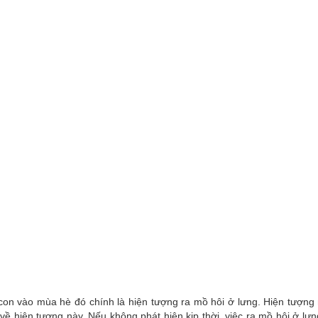
on vào mùa hè đó chính là hiện tượng ra mồ hôi ở lưng. Hiện tượng nà
về hiện tượng này. Nếu không phát hiện kịp thời, việc ra mồ hôi ở l