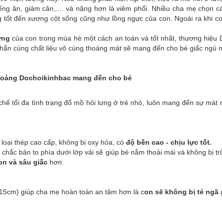
ếng ăn, giảm cân,.... và nặng hơn là viêm phổi. Nhiều cha mẹ chọn 
ốt đến xương cột sống cũng như lồng ngực của con. Ngoài ra khi con 
ưng
của con trong mùa hè một cách an toàn và tốt nhất, thương hiệu
 chắn cùng chất liệu vô cùng thoáng mát sẽ mang đến cho bé giấc ngủ
thoáng Dochoikinhbac mang đến cho bé
chế tối đa tình trạng đổ mồ hôi lưng ở trẻ nhỏ, luôn mang đến sự mát
loại thép cao cấp, không bị oxy hóa, có
độ bền cao - chịu lực tốt.
 chắc bản to phía dưới lớp vải sẽ giúp bé nằm thoải mái và không bị
on và sâu giấc
hơn.
15cm) giúp cha mẹ hoàn toàn an tâm hơn là c
on sẽ không bị té ngã