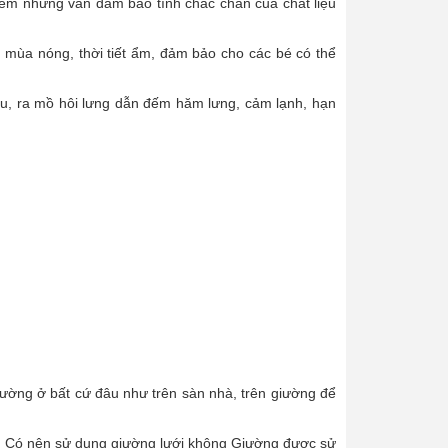
, êm nhưng vẫn đảm bảo tính chắc chắn của chất liệu
 mùa nóng, thời tiết ẩm, đảm bảo cho các bé có thể
ịu, ra mồ hôi lưng dẫn đếm hăm lưng, cảm lạnh, hạn
iường ở bất cứ đâu như trên sàn nhà, trên giường để
 Có nên sử dụng giường lưới không Giường được sử