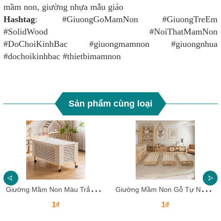
mầm non, giường nhựa mẫu giáo
Hashtag
: #GiuongGoMamNon #GiuongTreEm
#SolidWood #NoiThatMamNon
#DoChoiKinhBac #giuongmamnon #giuongnhua
#dochoikinhbac #thietbimamnon
Sản phẩm cùng loại
G
iường Mầm Non Màu Trắng Kem Nhựa Cao Cấp GLMN027
G
iường Mầm Non Gỗ Tự Nhiên GLMN026
1₫
1₫