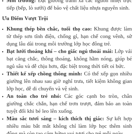
Môi trường:
Đặt giường tránh xa các nguồn nhiệt trực
tiếp (bếp, lò sưởi) để bảo vệ chất liệu nhựa nguyên sinh.
Ưu Điểm Vượt Trội
Khung thép bền chắc, tuổi thọ cao:
Khung được làm
từ thép sơn tĩnh điện, chống gỉ, hạn chế cong vênh, sử
dụng lâu dài trong môi trường lớp học đông trẻ.
Bạt lưới thoáng khí – cho giấc ngủ thoải mái:
Lớp vải
bạt căng chắc, thông thoáng, không hầm nóng, giúp bé
ngủ sâu và dễ chịu hơn, đặc biệt trong thời tiết oi bức.
Thiết kế xếp chồng thông minh:
Có thể xếp gọn nhiều
giường lên nhau sau giờ nghỉ trưa, tiết kiệm không gian
lớp học, dễ di chuyển và vệ sinh.
An toàn cho trẻ nhỏ:
Các góc cạnh bo tròn, chân
giường chắc chắn, hạn chế trơn trượt, đảm bảo an toàn
tuyệt đối khi bé leo lên xuống.
Màu sắc tươi sáng – kích thích thị giác:
Sự kết hợp
nhiều màu bắt mắt không chỉ làm lớp học thêm sinh
động mà còn tạo cảm hứng vui tươi cho trẻ mỗi ngày.