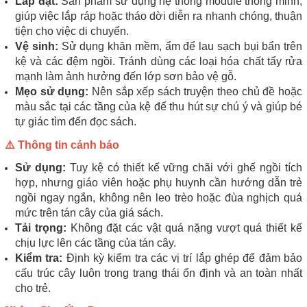
Lắp đặt:
Sản phẩm sử dụng hệ thống module thông minh,
giúp việc lắp ráp hoặc tháo dời diễn ra nhanh chóng, thuận
tiện cho việc di chuyển.
Vệ sinh:
Sử dụng khăn mềm, ẩm để lau sạch bụi bẩn trên
kệ và các đệm ngồi. Tránh dùng các loại hóa chất tẩy rửa
mạnh làm ảnh hưởng đến lớp sơn bảo vệ gỗ.
Mẹo sử dụng:
Nên sắp xếp sách truyện theo chủ đề hoặc
màu sắc tại các tầng của kệ để thu hút sự chú ý và giúp bé
tự giác tìm đến đọc sách.
⚠️ Thông tin cảnh báo
Sử dụng:
Tuy kệ có thiết kế vững chãi với ghế ngồi tích
hợp, nhưng giáo viên hoặc phụ huynh cần hướng dẫn trẻ
ngồi ngay ngắn, không nên leo trèo hoặc đùa nghịch quá
mức trên tán cây của giá sách.
Tải trọng:
Không đặt các vật quá nặng vượt quá thiết kế
chịu lực lên các tầng của tán cây.
Kiểm tra:
Định kỳ kiểm tra các vị trí lắp ghép để đảm bảo
cấu trúc cây luôn trong trạng thái ổn định và an toàn nhất
cho trẻ.