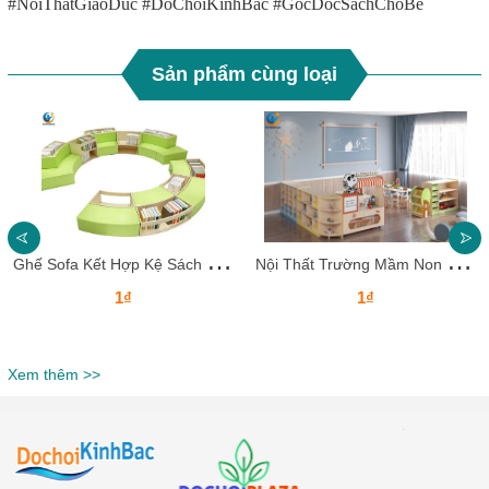
#NoiThatGiaoDuc #DoChoiKinhBac #GocDocSachChoBe
Sản phẩm cùng loại
G
hế Sofa Kết Hợp Kệ Sách Cho Trường Mầm Non
N
ội Thất Trường Mầm Non – Tủ Kệ Gỗ Đa Năng
1₫
1₫
Xem thêm >>