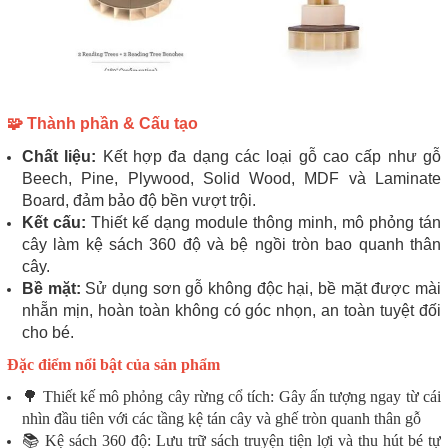
🧩 Thành phần & Cấu tạo
Chất liệu:
Kết hợp đa dạng các loại gỗ cao cấp như gỗ
Beech, Pine, Plywood, Solid Wood, MDF và Laminate
Board, đảm bảo độ bền vượt trội.
Kết cấu:
Thiết kế dạng module thông minh, mô phỏng tán
cây làm kệ sách 360 độ và bệ ngồi tròn bao quanh thân
cây.
Bề mặt:
Sử dụng sơn gỗ không độc hại, bề mặt được mài
nhẵn mịn, hoàn toàn không có góc nhọn, an toàn tuyệt đối
cho bé.
Đặc điểm nổi bật của sản phẩm
🌳 Thiết kế mô phỏng cây rừng cổ tích: Gây ấn tượng ngay từ cái
nhìn đầu tiên với các tầng kệ tán cây và ghế tròn quanh thân gỗ
📚 Kệ sách 360 độ: Lưu trữ sách truyện tiện lợi và thu hút bé tự