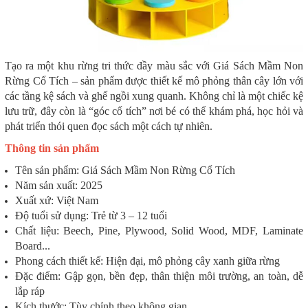
Tạo ra một khu rừng tri thức đầy màu sắc với Giá Sách Mầm Non
Rừng Cổ Tích – sản phẩm được thiết kế mô phỏng thân cây lớn với
các tầng kệ sách và ghế ngồi xung quanh. Không chỉ là một chiếc kệ
lưu trữ, đây còn là “góc cổ tích” nơi bé có thể khám phá, học hỏi và
phát triển thói quen đọc sách một cách tự nhiên.
Thông tin sản phẩm
Tên sản phẩm: Giá Sách Mầm Non Rừng Cổ Tích
Năm sản xuất: 2025
Xuất xứ: Việt Nam
Độ tuổi sử dụng: Trẻ từ 3 – 12 tuổi
Chất liệu: Beech, Pine, Plywood, Solid Wood, MDF, Laminate
Board...
Phong cách thiết kế: Hiện đại, mô phỏng cây xanh giữa rừng
Đặc điểm: Gập gọn, bền đẹp, thân thiện môi trường, an toàn, dễ
lắp ráp
Kích thước: Tùy chỉnh theo không gian