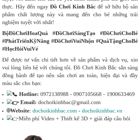
thực. Hãy đến ngay
Đồ Chơi Kinh Bắc
để sở hữu bộ sản
phẩm chất lượng này và mang đến cho bé những trải
nghiệm tuyệt vời nhất!
BộĐồChơiHoaQuả #ĐồChơiSángTạo #ĐồChơiChoBé
#PhátTriểnKỹNăng #ĐồChơiVuiNhộn #QuàTặngChoBé
#HọcHỏiVuiVẻ
Để được tư vấn chi tiết hơn về sản phẩm và dịch vụ, xin
vui lòng liên hệ với chúng tôi. Đồ Chơi Kinh Bắc sẵn sàng
đồng hành để tạo nên sân chơi an toàn, hiện đại và đầy
màu sắc cho bạn:
Hotline:
0972138988 - 0907105668 - 1900633469
Email:
dochoikinhbac@gmail.com
🌐
Website
:
dochoikinhbac.com
-
dochoikinhbac.vn
Miễn phí Video + Thiết kế 3D + giải đáp câu hỏi