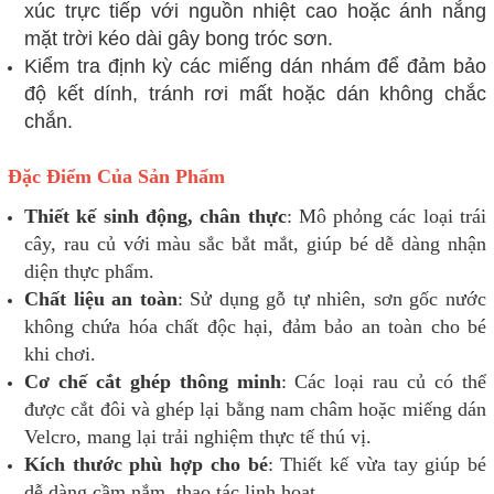
xúc trực tiếp với nguồn nhiệt cao hoặc ánh nắng
mặt trời kéo dài gây bong tróc sơn.
Kiểm tra định kỳ các miếng dán nhám để đảm bảo
độ kết dính, tránh rơi mất hoặc dán không chắc
chắn.
Đặc Điểm Của Sản Phẩm
Thiết kế sinh động, chân thực
: Mô phỏng các loại trái
cây, rau củ với màu sắc bắt mắt, giúp bé dễ dàng nhận
diện thực phẩm.
Chất liệu an toàn
: Sử dụng gỗ tự nhiên, sơn gốc nước
không chứa hóa chất độc hại, đảm bảo an toàn cho bé
khi chơi.
Cơ chế cắt ghép thông minh
: Các loại rau củ có thể
được cắt đôi và ghép lại bằng nam châm hoặc miếng dán
Velcro, mang lại trải nghiệm thực tế thú vị.
Kích thước phù hợp cho bé
: Thiết kế vừa tay giúp bé
dễ dàng cầm nắm, thao tác linh hoạt.