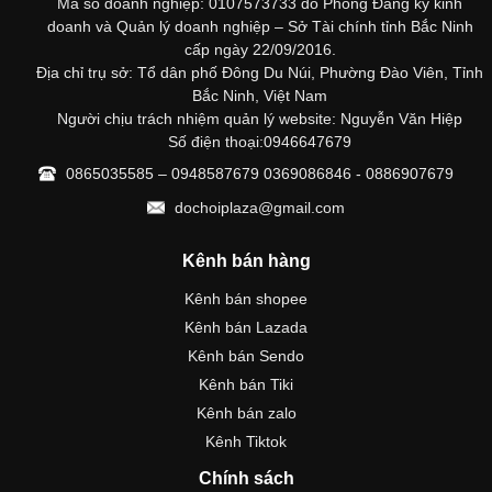
Mã số doanh nghiệp: 0107573733 do Phong Đăng ký kinh
doanh và Quản lý doanh nghiệp – Sở Tài chính tỉnh Bắc Ninh
cấp ngày 22/09/2016.
Địa chỉ trụ sở: Tổ dân phố Đông Du Núi, Phường Đào Viên, Tỉnh
Bắc Ninh, Việt Nam
Người chịu trách nhiệm quản lý website: Nguyễn Văn Hiệp
Số điện thoại:0946647679
0865035585 – 0948587679 0369086846 - 0886907679
dochoiplaza@gmail.com
Kênh bán hàng
Kênh bán shopee
Kênh bán Lazada
Kênh bán Sendo
Kênh bán Tiki
Kênh bán zalo
Kênh Tiktok
Chính sách