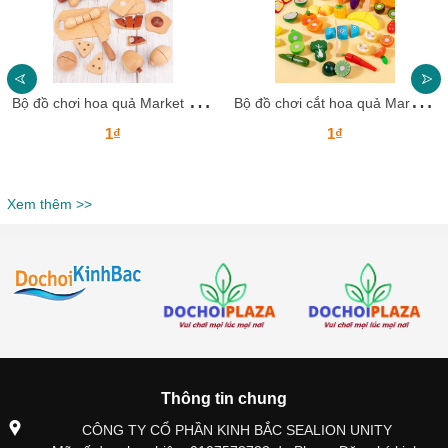
B
ộ đồ chơi hoa quả Market bằng gỗ DCHQKB20 - Học và chơi cùng bé mỗi ngày
B
ộ đồ chơi cắt hoa quả Market 17 chi tiết DCHQKB19 – Giúp bé học mà chơi thật vui!
1₫
1₫
Xem thêm >>
Thông tin chung
CÔNG TY CỔ PHẦN KINH BẮC SEALION UNITY