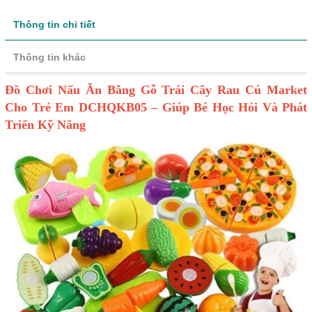
Thông tin chi tiết
Thông tin khác
Đồ Chơi Nấu Ăn Bằng Gỗ Trái Cây Rau Củ Market
Cho Trẻ Em DCHQKB05 – Giúp Bé Học Hỏi Và Phát
Triển Kỹ Năng