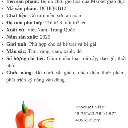
Tên sản phẩm
: Bộ đồ chơi giỏ hoa quả Market giáo dục
Mã sản phẩm
: DCHQKB12
Chất liệu
: Gỗ tự nhiên, sơn an toàn
Độ tuổi phù hợp
: Trẻ từ 3 tuổi trở lên
Xuất xứ
: Việt Nam, Trung Quốc
Năm sản xuất:
2025
Giới tính
: Phù hợp cho cả bé trai và bé gái
Màu sắc:
Tím, vàng, cam, xanh, đỏ
Số lượng chi tiết
: Gồm nhiều loại trái cây, dao gỗ, thớt
nhỏ
Chức năng
: Đồ chơi cắt ghép, nhận diện thực phẩm,
phát triển kỹ năng vận động