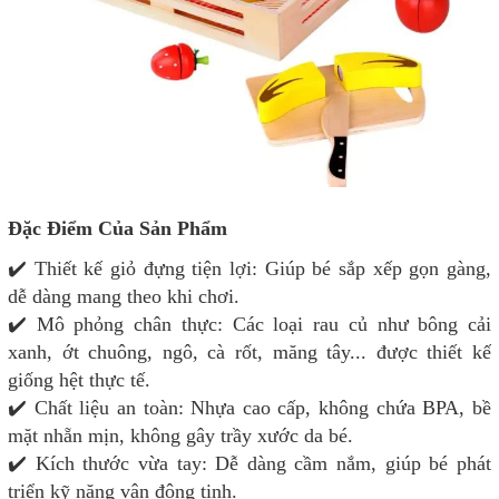
Đặc Điểm Của Sản Phẩm
✔️ Thiết kế giỏ đựng tiện lợi: Giúp bé sắp xếp gọn gàng,
dễ dàng mang theo khi chơi.
✔️ Mô phỏng chân thực: Các loại rau củ như bông cải
xanh, ớt chuông, ngô, cà rốt, măng tây... được thiết kế
giống hệt thực tế.
✔️ Chất liệu an toàn: Nhựa cao cấp, không chứa BPA, bề
mặt nhẵn mịn, không gây trầy xước da bé.
✔️ Kích thước vừa tay: Dễ dàng cầm nắm, giúp bé phát
triển kỹ năng vận động tinh.