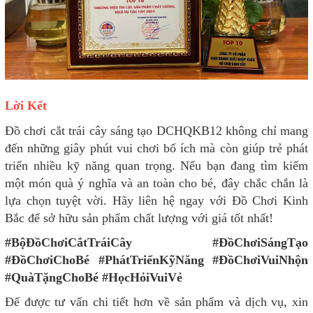
Lời Kết
Đồ chơi cắt trái cây sáng tạo DCHQKB12 không chỉ mang
đến những giây phút vui chơi bổ ích mà còn giúp trẻ phát
triển nhiều kỹ năng quan trọng. Nếu bạn đang tìm kiếm
một món quà ý nghĩa và an toàn cho bé, đây chắc chắn là
lựa chọn tuyệt vời. Hãy liên hệ ngay với Đồ Chơi Kinh
Bắc để sở hữu sản phẩm chất lượng với giá tốt nhất!
#BộĐồChơiCắtTráiCây #ĐồChơiSángTạo
#ĐồChơiChoBé #PhátTriểnKỹNăng #ĐồChơiVuiNhộn
#QuàTặngChoBé #HọcHỏiVuiVẻ
Để được tư vấn chi tiết hơn về sản phẩm và dịch vụ, xin