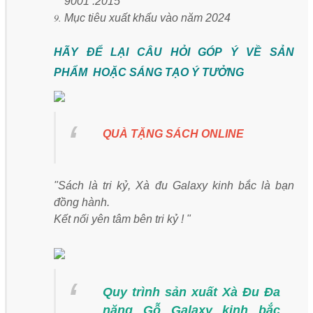
9001 :2015
Mục tiêu xuất khẩu vào năm 2024
HÃY ĐỂ LẠI CÂU HỎI GÓP Ý VỀ SẢN
PHẨM HOẶC SÁNG TẠO Ý TƯỞNG
QUÀ TẶNG SÁCH ONLINE
"Sách là tri kỷ, Xà đu Galaxy kinh bắc là bạn
đồng hành.
Kết nối yên tâm bên tri kỷ ! "
Quy trình sản xuất Xà Đu Đa
năng Gỗ Galaxy kinh bắc