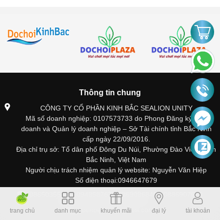
Thông tin chung
CÔNG TY CỔ PHẦN KINH BẮC SEALION UNITY
Mã số doanh nghiệp: 0107573733 do Phong Đăng ký kinh
doanh và Quản lý doanh nghiệp – Sở Tài chính tỉnh Bắc Ninh
cấp ngày 22/09/2016.
Địa chỉ trụ sở: Tổ dân phố Đông Du Núi, Phường Đào Viên, Tỉnh
Bắc Ninh, Việt Nam
Người chịu trách nhiệm quản lý website: Nguyễn Văn Hiệp
Số điện thoại:0946647679
0865035585 – 0948587679 0369086846 - 0886907679
dochoiplaza@gmail.com
trang chủ
danh mục
khuyến mãi
đại lý
tài khoản