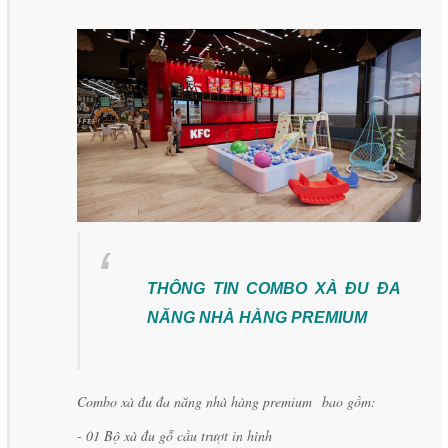
THÔNG TIN COMBO XÀ ĐU ĐA
NĂNG NHÀ HÀNG PREMIUM
Combo xà đu đa năng nhà hàng premium bao gồm:
- 01 Bộ xà đu gỗ cầu trượt in hình