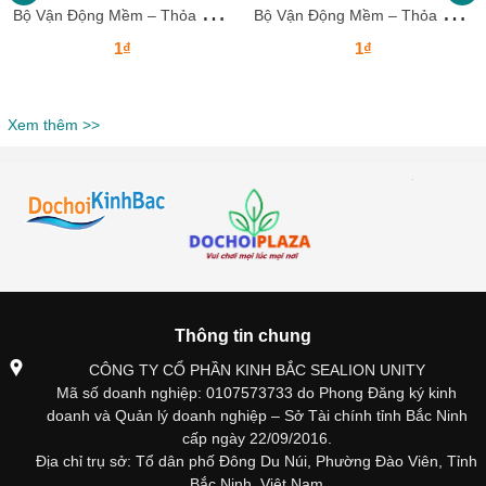
B
ộ Vận Động Mềm – Thỏa Sức Sáng Tạo & Leo Trèo Cho Bé
B
ộ Vận Động Mềm – Thỏa Sức Sáng Tạo & Leo Trèo Cho Bé
1₫
1₫
Xem thêm >>
Thông tin chung
CÔNG TY CỔ PHẦN KINH BẮC SEALION UNITY
Mã số doanh nghiệp: 0107573733 do Phong Đăng ký kinh
doanh và Quản lý doanh nghiệp – Sở Tài chính tỉnh Bắc Ninh
cấp ngày 22/09/2016.
Địa chỉ trụ sở: Tổ dân phố Đông Du Núi, Phường Đào Viên, Tỉnh
Bắc Ninh, Việt Nam