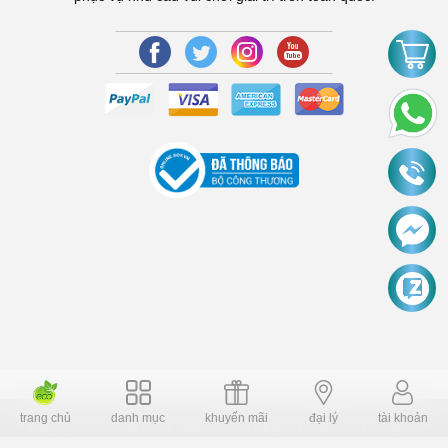
trang chủ
danh mục
khuyến mãi
đại lý
tài khoản
Copyright © 2006 Dochoiplaza.com Alright reversed. Designed
Dochoikinhbac.vn
.
cung cấp bởi sapo