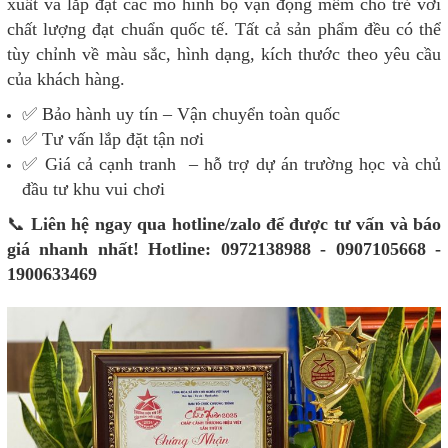
xuất và lắp đặt các mô hình bộ vận động mềm cho trẻ với
chất lượng đạt chuẩn quốc tế. Tất cả sản phẩm đều có thể
tùy chỉnh về màu sắc, hình dạng, kích thước theo yêu cầu
của khách hàng.
✅ Bảo hành uy tín – Vận chuyển toàn quốc
✅ Tư vấn lắp đặt tận nơi
✅ Giá cả cạnh tranh – hỗ trợ dự án trường học và chủ
đầu tư khu vui chơi
📞
Liên hệ ngay qua hotline/zalo để được tư vấn và báo
giá nhanh nhất!
Hotline: 0972138988 - 0907105668 -
1900633469