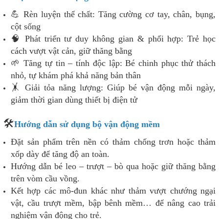
💪 Rèn luyện thể chất: Tăng cường cơ tay, chân, bụng,
cột sống
🧠 Phát triển tư duy không gian & phối hợp: Trẻ học
cách vượt vật cản, giữ thăng bằng
🌱 Tăng tự tin – tính độc lập: Bé chinh phục thử thách
nhỏ, tự khám phá khả năng bản thân
🤸 Giải tỏa năng lượng: Giúp bé vận động mỗi ngày,
giảm thời gian dùng thiết bị điện tử
🛠️
Hướng dẫn sử dụng bộ vận động mềm
Đặt sản phẩm trên nền có thảm chống trơn hoặc thảm
xốp dày để tăng độ an toàn.
Hướng dẫn bé leo – trượt – bò qua hoặc giữ thăng bằng
trên vòm cầu vồng.
Kết hợp các mô-đun khác như thảm vượt chướng ngại
vật, cầu trượt mềm, bập bênh mềm… để nâng cao trải
nghiệm vận động cho trẻ.