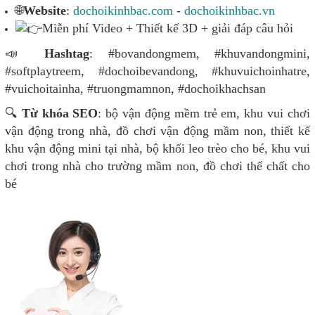
🌐
Website
:
dochoikinhbac.com
-
dochoikinhbac.vn
Miễn phí Video + Thiết kế 3D + giải đáp câu hỏi
📣
Hashtag
: #bovandongmem, #khuvandongmini,
#softplaytreem, #dochoibevandong, #khuvuichoinhatre,
#vuichoitainha, #truongmamnon, #dochoikhachsan
🔍
Từ khóa SEO
: bộ vận động mềm trẻ em, khu vui chơi
vận động trong nhà, đồ chơi vận động mầm non, thiết kế
khu vận động mini tại nhà, bộ khối leo trèo cho bé, khu vui
chơi trong nhà cho trường mầm non, đồ chơi thể chất cho
bé