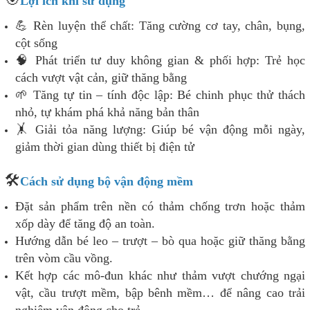
Lợi ích khi sử dụng
💪 Rèn luyện thể chất: Tăng cường cơ tay, chân, bụng,
cột sống
🧠 Phát triển tư duy không gian & phối hợp: Trẻ học
cách vượt vật cản, giữ thăng bằng
🌱 Tăng tự tin – tính độc lập: Bé chinh phục thử thách
nhỏ, tự khám phá khả năng bản thân
🤸 Giải tỏa năng lượng: Giúp bé vận động mỗi ngày,
giảm thời gian dùng thiết bị điện tử
🛠️
Cách sử dụng bộ vận động mềm
Đặt sản phẩm trên nền có thảm chống trơn hoặc thảm
xốp dày để tăng độ an toàn.
Hướng dẫn bé leo – trượt – bò qua hoặc giữ thăng bằng
trên vòm cầu vồng.
Kết hợp các mô-đun khác như thảm vượt chướng ngại
vật, cầu trượt mềm, bập bênh mềm… để nâng cao trải
nghiệm vận động cho trẻ.