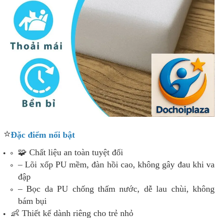
⭐
Đặc điểm nổi bật
🧩 Chất liệu an toàn tuyệt đối
– Lõi xốp PU mềm, đàn hồi cao, không gây đau khi va
đập
– Bọc da PU chống thấm nước, dễ lau chùi, không
bám bụi
👶 Thiết kế dành riêng cho trẻ nhỏ