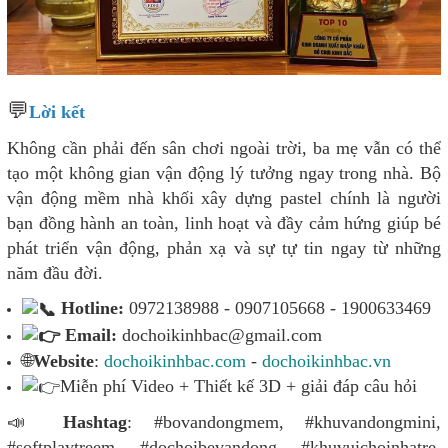
💬
Lời kết
Không cần phải đến sân chơi ngoài trời, ba mẹ vẫn có thể
tạo một không gian vận động lý tưởng ngay trong nhà. Bộ
vận động mềm nhà khối xây dựng pastel chính là người
bạn đồng hành an toàn, linh hoạt và đầy cảm hứng giúp bé
phát triển vận động, phản xạ và sự tự tin ngay từ những
năm đầu đời.
Hotline:
0972138988 - 0907105668 - 1900633469
Email:
dochoikinhbac@gmail.com
🌐
Website
:
dochoikinhbac.com
-
dochoikinhbac.vn
Miễn phí Video + Thiết kế 3D + giải đáp câu hỏi
📣
Hashtag
: #bovandongmem, #khuvandongmini,
#softplaytreem, #dochoibevandong, #khuvuichoinhatre,