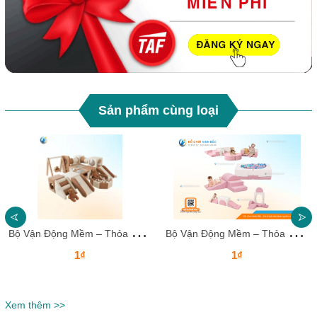
Sản phẩm cùng loại
B
ộ Vận Động Mềm – Thỏa Sức Sáng Tạo & Leo Trèo Cho Bé
B
ộ Vận Động Mềm – Thỏa Sức Sáng Tạo & Leo Trèo Cho Bé
1₫
1₫
Xem thêm >>