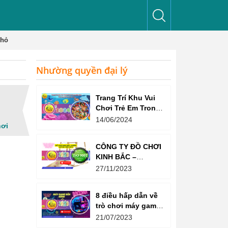
nhỏ
Nhường quyền đại lý
Trang Trí Khu Vui
Chơi Trẻ Em Trong
Nhà Như Thế Nào
14/06/2024
hơi
Để Thu Hút Trẻ?
CÔNG TY ĐỒ CHƠI
KINH BẮC –
CHỨNG CHỈ ISO
27/11/2023
9001:2015
8 điều hấp dẫn về
trò chơi máy game
bắn súng
21/07/2023