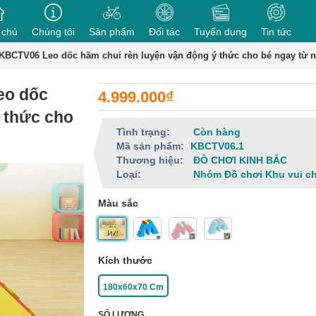
 chủ
Chúng tôi
Sản phẩm
Đối tác
Tuyển dụng
Tin tức
BCTV06 Leo dốc hầm chui rèn luyện vận động ý thức cho bé ngay từ 
eo dốc
4.999.000₫
 thức cho
Tình trạng:
Còn hàng
Mã sản phẩm:
KBCTV06.1
Thương hiệu:
ĐỒ CHƠI KINH BẮC
Loại:
Nhóm Đồ chơi Khu vui c
Màu sắc
Kích thước
180x60x70 Cm
SỐ LƯỢNG