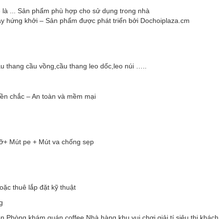
 là ... Sản phẩm phù hợp cho sử dụng trong nhà
ầy hứng khởi – Sản phẩm được phát triển bởi Dochoiplaza.cm
 thang cầu vồng,cầu thang leo dốc,leo núi …..
n chắc – An toàn và mềm mại
ỡ+ Mút pe + Mút va chống sẹp
 thuê lắp đặt kỹ thuật
g
òng khám,quán coffee,Nhà hàng,khu vui chơi giải tí siêu thị,khách