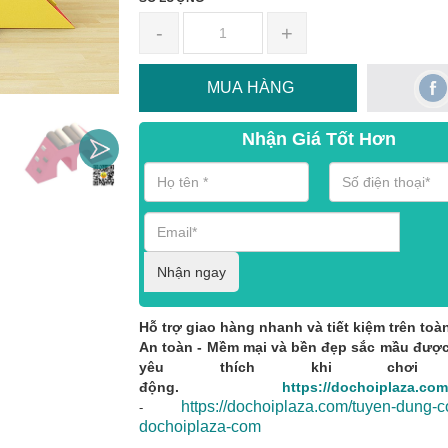
-
+
MUA HÀNG
Nhận Giá Tốt Hơn
Nhận ngay
Hỗ trợ giao hàng nhanh và tiết kiệm trên toà
An toàn - Mềm mại và bền đẹp sắc mầu được
yêu thích khi chơi
động.
https://dochoiplaza.com/l
https://dochoiplaza.com/tuyen-dung-c
-
dochoiplaza-com