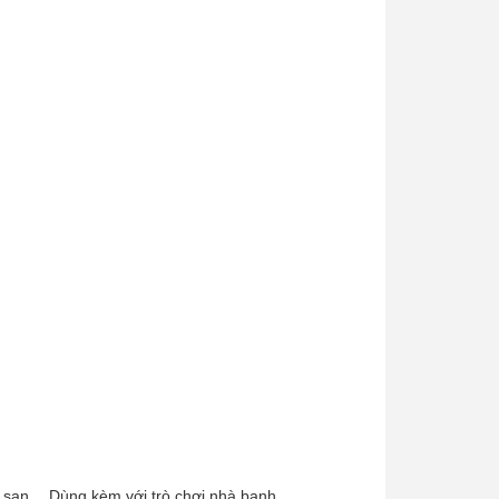
 sạn….Dùng kèm với trò chơi nhà banh.