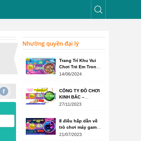
Nhường quyền đại lý
Trang Trí Khu Vui
Chơi Trẻ Em Trong
Nhà Như Thế Nào
14/06/2024
Để Thu Hút Trẻ?
CÔNG TY ĐỒ CHƠI
KINH BẮC –
CHỨNG CHỈ ISO
27/11/2023
9001:2015
8 điều hấp dẫn về
trò chơi máy game
bắn súng
21/07/2023