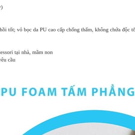
y)
hồi tốt; vỏ bọc da PU cao cấp chống thấm, không chứa độc t
ssori tại nhà, mầm non
yêu cầu