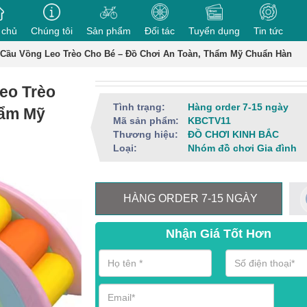
 chủ
Chúng tôi
Sản phẩm
Đối tác
Tuyển dụng
Tin tức
Cầu Vồng Leo Trèo Cho Bé – Đồ Chơi An Toàn, Thẩm Mỹ Chuẩn Hàn
eo Trèo
Tình trạng:
Hàng order 7-15 ngày
hẩm Mỹ
Mã sản phẩm:
KBCTV11
Thương hiệu:
ĐỒ CHƠI KINH BẮC
Loại:
Nhóm đồ chơi Gia đình
HÀNG ORDER 7-15 NGÀY
Nhận Giá Tốt Hơn