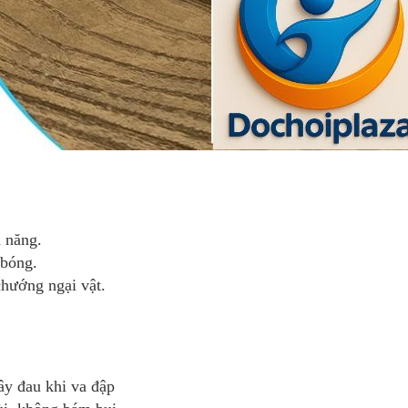
 năng.
bóng.
chướng ngại vật.
ây đau khi va đập