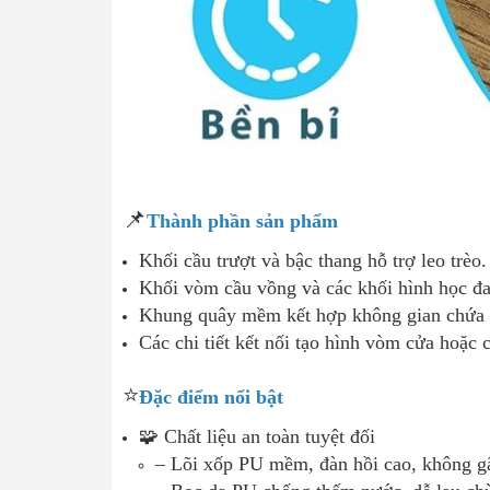
📌
Thành phần sản phẩm
Khối cầu trượt và bậc thang hỗ trợ leo trèo.
Khối vòm cầu vồng và các khối hình học đa
Khung quây mềm kết hợp không gian chứa 
Các chi tiết kết nối tạo hình vòm cửa hoặc 
⭐
Đặc điểm nổi bật
🧩 Chất liệu an toàn tuyệt đối
– Lõi xốp PU mềm, đàn hồi cao, không g