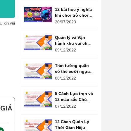
12 bài học ý nghĩa
khi chơi trò chơi
máy game đua xe
20/07/2023
, xin vui
moto đôi
Quản lý và Vận
hành khu vui chơi
giải trí -
09/12/2022
Management and
Operation of
Trán tướng quân
amusement parks
có thể cưỡi ngựa,
Bụng tể tướng có
08/12/2022
thể chèo thuyền
Cổ ngữ 1000 Năm.
5 Cách Lựa trọn và
12 mầu sắc Chủ
đạo Tương sinh
07/12/2022
Kiến tạo không
gian khởi sinh
12 Cách Quản Lý
năng lượng
Thời Gian Hiệu