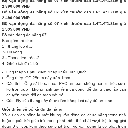
Bộ vận động đa năng số 07 kích thước cao 1.8*1.4*1.21m giá
2.890.000 VNĐ
Bộ vận động đa năng số 07 kích thước cao 1.6*1.4*1.21m giá
2.490.000 VNĐ
Bộ vận động đa năng số 07 kích thước cao 1.4*1.4*1.21m giá
1.995.000 VNĐ
Bộ vận động đa năng 07
Bao gồm trò chơi:
1 - thang leo day
2- Đu vòng
3 - Thang leo tréo -2
4- Ghế xích đu 1 bộ
Ống thép và phụ kiện: Nhập khẩu Hàn Quốc
Ống thép: OD 28mm dày trên 1mm.
Đặc tính: Ống sắt bọc nhựa PVC an toàn chống hen rỉ, tróc sơn,
ko trơn trượt, không lạnh tay về mùa đông, dễ dàng tháo lắp vận
chuyển tuyệt đối an toàn với trẻ.
Các dây của thang dây được làm bằng loại dây dù an toàn.
Giới thiệu về bộ xà đu đa năng
Xà đu đa đa năng là một khung vận động đa chức năng trong nhà
hoặc ngoài trời giúp trẻ trong phát triển thể chất vượt trội trong giai
đoạn 0-6 tuổi, kèm theo sự phát triển về vận động là sự phát triển