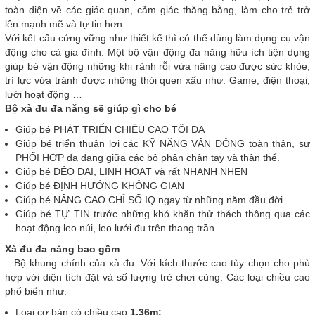
toàn diện về các giác quan, cảm giác thăng bằng, làm cho trẻ trở
lên mạnh mẽ và tự tin hơn.
Với kết cấu cứng vững như thiết kế thì có thể dùng làm dụng cụ vận
động cho cả gia đình. Một bộ vận động đa năng hữu ích tiện dụng
giúp bé vận động những khi rảnh rỗi vừa nâng cao được sức khỏe,
trí lực vừa tránh được những thói quen xấu như: Game, điện thoại,
lười hoạt động …
Bộ xà đu đa năng sẽ giúp gì cho bé
Giúp bé PHÁT TRIỂN CHIỀU CAO TỐI ĐA
Giúp bé triển thuận lợi các KỸ NĂNG VẬN ĐỘNG toàn thân, sự
PHỐI HỢP đa dạng giữa các bộ phận chân tay và thân thể.
Giúp bé DẺO DAI, LINH HOẠT và rất NHANH NHẸN
Giúp bé ĐỊNH HƯỚNG KHÔNG GIAN
Giúp bé NÂNG CAO CHỈ SỐ IQ ngay từ những năm đầu đời
Giúp bé TỰ TIN trước những khó khăn thử thách thông qua các
hoạt động leo núi, leo lưới đu trên thang trần
Xà đu đa năng bao gồm
– Bộ khung chính của xà đu: Với kích thước cao tùy chọn cho phù
hợp với diện tích đặt và số lượng trẻ chơi cùng. Các loại chiều cao
phổ biển như:
Loại cơ bản có chiều cao
1.36m;