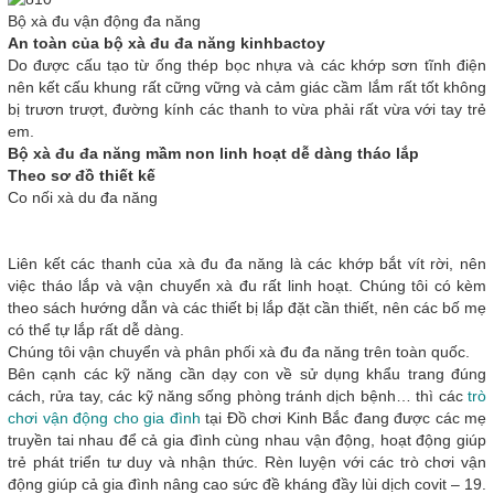
Bộ xà đu vận động đa năng
An toàn của bộ xà đu đa năng kinhbactoy
Do được cấu tạo từ ống thép bọc nhựa và các khớp sơn tĩnh điện
nên kết cấu khung rất cững vững và cảm giác cầm lắm rất tốt không
bị trươn trượt, đường kính các thanh to vừa phải rất vừa với tay trẻ
em.
Bộ xà đu đa năng mầm non linh hoạt dễ dàng tháo lắp
Theo sơ đồ thiết kế
Co nối xà du đa năng
Liên kết các thanh của xà đu đa năng là các khớp bắt vít rời, nên
việc tháo lắp và vận chuyển xà đu rất linh hoạt. Chúng tôi có kèm
theo sách hướng dẫn và các thiết bị lắp đặt cần thiết, nên các bố mẹ
có thể tự lắp rất dễ dàng.
Chúng tôi vận chuyển và phân phối xà đu đa năng trên toàn quốc.
Bên cạnh các kỹ năng cần dạy con về sử dụng khẩu trang đúng
cách, rửa tay, các kỹ năng sống phòng tránh dịch bệnh… thì các
trò
chơi vận động cho gia đình
tại Đồ chơi Kinh Bắc đang được các mẹ
truyền tai nhau để cả gia đình cùng nhau vận động, hoạt động giúp
trẻ phát triển tư duy và nhận thức. Rèn luyện với các trò chơi vận
động giúp cả gia đình nâng cao sức đề kháng đầy lùi dịch covit – 19.