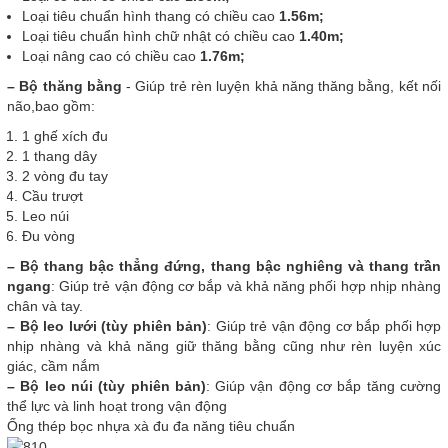
Loại tiêu chuẩn hình thang có chiều cao
1.56m;
Loại tiêu chuẩn hình chữ nhật có chiều cao
1.40m;
Loại nâng cao có chiều cao
1.76m;
– Bộ thăng bằng
- Giúp trẻ rèn luyện khả năng thăng bằng, kết nối
não,bao gồm:
1 ghế xích đu
1 thang dây
2 vòng đu tay
Cầu trượt
Leo núi
Đu vòng
– Bộ thang bậc thẳng đứng, thang bậc nghiêng và thang trần
ngang
: Giúp trẻ vận động cơ bắp và khả năng phối hợp nhịp nhàng
chân và tay.
– Bộ leo lưới (tùy phiên bản)
: Giúp trẻ vận động cơ bắp phối hợp
nhịp nhàng và khả năng giữ thăng bằng cũng như rèn luyện xúc
giác, cầm nắm
– Bộ leo núi (tùy phiên bản)
: Giúp vận động cơ bắp tăng cường
thể lực và linh hoạt trong vận động
Ống thép bọc nhựa xà đu đa năng tiêu chuẩn