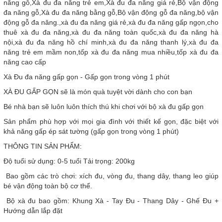
năng gỗ,Xà đu đa năng trẻ em,Xà đu đa năng giá rẻ,Bộ vận động
đa năng gỗ,Xà đu đa năng bằng gỗ,Bộ vận động gỗ đa năng,bộ vận
động gỗ đa năng.,xà đu đa năng giá rẻ,xà đu đa năng gấp ngọn,cho
thuê xà đu đa năng,xà đu đa năng toàn quốc,xà đu đa năng hà
nội,xà đu đa năng hồ chí minh,xà đu đa năng thanh lý,xà đu đa
năng trẻ em mầm non,tốp xà đu đa năng mua nhiều,tốp xà đu đa
năng cao cấp
Xà Đu đa năng gấp gọn - Gấp gọn trong vòng 1 phút
XÀ ĐU GẤP GỌN sẽ là món quà tuyệt vời dành cho con bạn
Bé nhà bạn sẽ luôn luôn thích thú khi chơi với bộ xà đu gấp gọn
Sản phẩm phù hợp với mọi gia đình với thiết kế gọn, đặc biệt với
khả năng gấp ép sát tường (gấp gọn trong vòng 1 phút)
THÔNG TIN SẢN PHẨM:
Độ tuổi sử dụng: 0-5 tuổi Tải trọng: 200kg
️ Bao gồm các trò chơi: xích đu, vòng đu, thang dây, thang leo giúp
bé vận động toàn bộ cơ thể.
️ Bộ xà đu bao gồm: Khung Xà - Tay Đu - Thang Dây - Ghế Đu +
Hướng dẫn lắp đặt