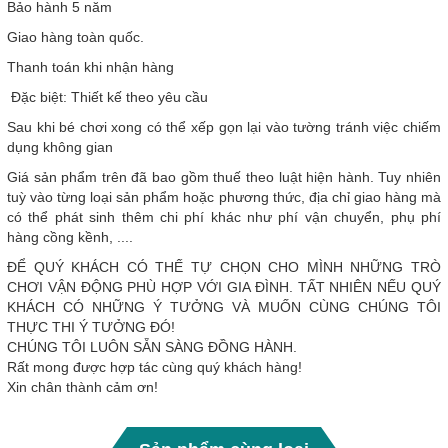
Bảo hành 5 năm
Giao hàng toàn quốc.
Thanh toán khi nhận hàng
️ Đặc biệt: Thiết kế theo yêu cầu
Sau khi bé chơi xong có thể xếp gọn lại vào tường tránh việc chiếm
dụng không gian
Giá sản phẩm trên đã bao gồm thuế theo luật hiện hành. Tuy nhiên
tuỳ vào từng loại sản phẩm hoặc phương thức, địa chỉ giao hàng mà
có thể phát sinh thêm chi phí khác như phí vận chuyển, phụ phí
hàng cồng kềnh, ....
ĐỂ QUÝ KHÁCH CÓ THẾ TỰ CHỌN CHO MÌNH NHỮNG TRÒ
CHƠI VẬN ĐỘNG PHÙ HỢP VỚI GIA ĐÌNH. TẤT NHIÊN NẾU QUÝ
KHÁCH CÓ NHỮNG Ý TƯỞNG VÀ MUỐN CÙNG CHÚNG TÔI
THỰC THI Ý TƯỞNG ĐÓ!
CHÚNG TÔI LUÔN SẴN SÀNG ĐỒNG HÀNH.
Rất mong được hợp tác cùng quý khách hàng!
Xin chân thành cảm ơn!