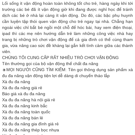
Lối sống ít vận động hoàn toàn không tốt cho trẻ, hàng ngày khi tới
trường các bé đã ít vận động giờ khi đang được nghỉ học để tránh
dịch các bé ở nhà lại càng ít vận động. Do đó, các bậc phụ huynh
cần luyện tập thói quen vận động cho trẻ ngay tại nhà. Chẳng hạn
ngoài việc chỉ bắt bé ngồi một chỗ để hóc bài, hay xem điện thoại,
ipad thì các mẹ nên hướng dẫn trẻ làm những công việc nhà hay
trang bị những trò chơi vận động để cả gia đình có thể cùng tham
gia, vừa nâng cao sức đề kháng lại gắn kết tình cảm giữa các thành
viên.
CHÚNG TÔI CUNG CẤP RẤT NHIỀU TRÒ CHƠI VẬN ĐỘNG
Tên thường gọi của bộ vận động thể chất đa năng
☀️MỌI NGƯỜI CŨNG TÌM KIẾM: Tên gọi thông dụng sản phẩm xà
đu đa năng vận động tiện lợi dễ dàng di chuyển tháo lắp
Xà đu đa năng
Xà đu đa năng giá rẻ
Báo giá xà đu đa năng
Xa đu đa năng hà nội giá rẻ
Xà đu đa năng kinh bắc
Xà đu đa năng toàn quốc
Xà đu đa năng bán lẻ
Xà đu đa năng gia đình giá rẻ
Xà đu đa năng thép bọc nhựa