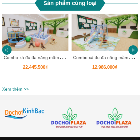
Sản phẩm cùng loại
C
ombo xà đu đa năng mầm non Pro _ Sự kết hợp hoản hảo cho bé khu vui chơi bổ ích
C
ombo xà đu đa năng mầm non Star _ Sự kết hợp hoản hảo cho bé khu vui chơi bổ ích
22.445.500₫
12.986.000₫
Xem thêm >>