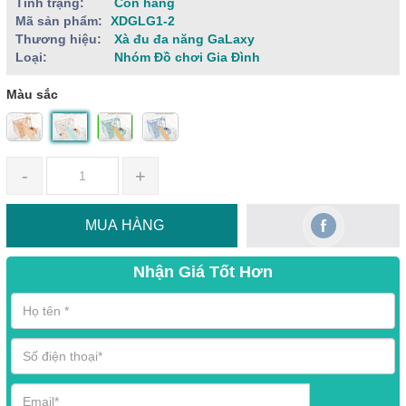
Tình trạng:
Còn hàng
Mã sản phẩm:
XDGLG1-2
Thương hiệu:
Xà đu đa năng GaLaxy
Loại:
Nhóm Đồ chơi Gia Đình
Màu sắc
-
+
MUA HÀNG
Nhận Giá Tốt Hơn