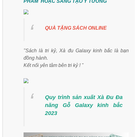
PHẨM HOẶC SÁNG TẠO Ý TƯỞNG
QUÀ TẶNG SÁCH ONLINE
"Sách là tri kỷ, Xà đu Galaxy kinh bắc là bạn
đồng hành.
Kết nối yên tâm bên tri kỷ ! "
Quy trình sản xuất Xà Đu Đa
năng Gỗ Galaxy kinh bắc
2023