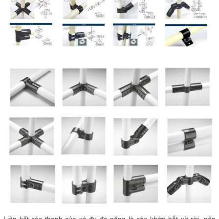
Liên kết các thanh của xà đu đa năng là các khớp bắt vít rời, nên