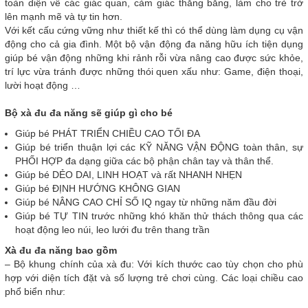
toàn diện về các giác quan, cảm giác thăng bằng, làm cho trẻ trở
lên mạnh mẽ và tự tin hơn.
Với kết cấu cứng vững như thiết kế thì có thể dùng làm dụng cụ vận
động cho cả gia đình. Một bộ vận động đa năng hữu ích tiện dụng
giúp bé vận động những khi rảnh rỗi vừa nâng cao được sức khỏe,
trí lực vừa tránh được những thói quen xấu như: Game, điện thoại,
lười hoạt động …
Bộ xà đu đa năng sẽ giúp gì cho bé
Giúp bé PHÁT TRIỂN CHIỀU CAO TỐI ĐA
Giúp bé triển thuận lợi các KỸ NĂNG VẬN ĐỘNG toàn thân, sự
PHỐI HỢP đa dạng giữa các bộ phận chân tay và thân thể.
Giúp bé DẺO DAI, LINH HOẠT và rất NHANH NHẸN
Giúp bé ĐỊNH HƯỚNG KHÔNG GIAN
Giúp bé NÂNG CAO CHỈ SỐ IQ ngay từ những năm đầu đời
Giúp bé TỰ TIN trước những khó khăn thử thách thông qua các
hoạt động leo núi, leo lưới đu trên thang trần
Xà đu đa năng bao gồm
– Bộ khung chính của xà đu: Với kích thước cao tùy chọn cho phù
hợp với diện tích đặt và số lượng trẻ chơi cùng. Các loại chiều cao
phổ biển như: