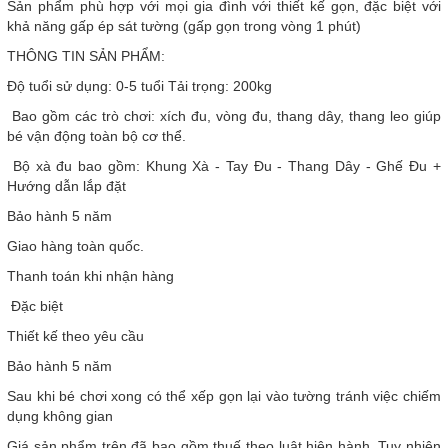
Sản phẩm phù hợp với mọi gia đình với thiết kế gọn, đặc biệt với
khả năng gấp ép sát tường (gấp gọn trong vòng 1 phút)
THÔNG TIN SẢN PHẨM:
Độ tuổi sử dụng: 0-5 tuổi Tải trọng: 200kg
️ Bao gồm các trò chơi: xích đu, vòng đu, thang dây, thang leo giúp
bé vận động toàn bộ cơ thể.
️ Bộ xà đu bao gồm: Khung Xà - Tay Đu - Thang Dây - Ghế Đu +
Hướng dẫn lắp đặt
Bảo hành 5 năm
Giao hàng toàn quốc.
Thanh toán khi nhận hàng
️ Đặc biệt
Thiết kế theo yêu cầu
Bảo hành 5 năm
Sau khi bé chơi xong có thể xếp gọn lại vào tường tránh việc chiếm
dụng không gian
Giá sản phẩm trên đã bao gồm thuế theo luật hiện hành. Tuy nhiên