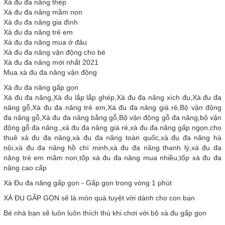
Xà đu đa năng thép
Xà đu đa năng mầm non
Xà đu đa năng gia đình
Xà đu đa năng trẻ em
Xà đu đa năng mua ở đâu
Xà đu đa năng vận động cho bé
Xà đu đa năng mới nhất 2021
Mua xà đu đa năng vận động
Xà đu đa năng gấp gọn
Xà đu đa năng,Xà đu lắp lắp ghép,Xà đu đa năng xích đu,Xà đu đa
năng gỗ,Xà đu đa năng trẻ em,Xà đu đa năng giá rẻ,Bộ vận động
đa năng gỗ,Xà đu đa năng bằng gỗ,Bộ vận động gỗ đa năng,bộ vận
động gỗ đa năng.,xà đu đa năng giá rẻ,xà đu đa năng gấp ngọn,cho
thuê xà đu đa năng,xà đu đa năng toàn quốc,xà đu đa năng hà
nội,xà đu đa năng hồ chí minh,xà đu đa năng thanh lý,xà đu đa
năng trẻ em mầm non,tốp xà đu đa năng mua nhiều,tốp xà đu đa
năng cao cấp
Xà Đu đa năng gấp gọn - Gấp gọn trong vòng 1 phút
XÀ ĐU GẤP GỌN sẽ là món quà tuyệt vời dành cho con bạn
Bé nhà bạn sẽ luôn luôn thích thú khi chơi với bộ xà đu gấp gọn