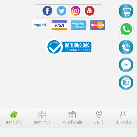
trang chủ
danh mục
khuyến mãi
đại lý
tài khoản
Copyright © 2006 Dochoiplaza.com Alright reversed. Designed
Dochoikinhbac.vn
.
cung cấp bởi sapo