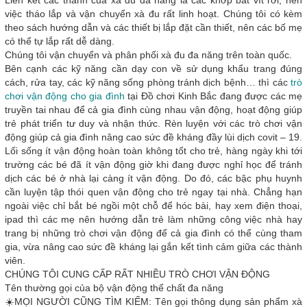
việc tháo lắp và vận chuyển xà đu rất linh hoạt. Chúng tôi có kèm
theo sách hướng dẫn và các thiết bị lắp đặt cần thiết, nên các bố mẹ
có thể tự lắp rất dễ dàng.
Chúng tôi vận chuyển và phân phối xà đu đa năng trên toàn quốc.
Bên cạnh các kỹ năng cần dạy con về sử dụng khẩu trang đúng
cách, rửa tay, các kỹ năng sống phòng tránh dịch bệnh… thì các
trò
chơi vận động cho gia đình
tại Đồ chơi Kinh Bắc đang được các mẹ
truyền tai nhau để cả gia đình cùng nhau vận động, hoạt động giúp
trẻ phát triển tư duy và nhận thức. Rèn luyện với các trò chơi vận
động giúp cả gia đình nâng cao sức đề kháng đầy lùi dịch covit – 19.
Lối sống ít vận động hoàn toàn không tốt cho trẻ, hàng ngày khi tới
trường các bé đã ít vận động giờ khi đang được nghỉ học để tránh
dịch các bé ở nhà lại càng ít vận động. Do đó, các bậc phụ huynh
cần luyện tập thói quen vận động cho trẻ ngay tại nhà. Chẳng hạn
ngoài việc chỉ bắt bé ngồi một chỗ để hóc bài, hay xem điện thoại,
ipad thì các mẹ nên hướng dẫn trẻ làm những công việc nhà hay
trang bị những trò chơi vận động để cả gia đình có thể cùng tham
gia, vừa nâng cao sức đề kháng lại gắn kết tình cảm giữa các thành
viên.
CHÚNG TÔI CUNG CẤP RẤT NHIỀU TRÒ CHƠI VẬN ĐỘNG
Tên thường gọi của bộ vận động thể chất đa năng
☀️MỌI NGƯỜI CŨNG TÌM KIẾM: Tên gọi thông dụng sản phẩm xà