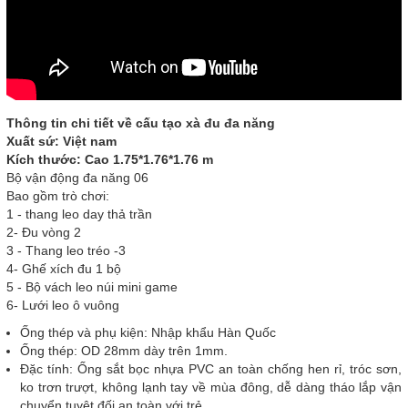
Thông tin chi tiết về cấu tạo xà đu đa năng
Xuất sứ: Việt nam
Kích thước: Cao 1.75*1.76*1.76 m
Bộ vận động đa năng 06
Bao gồm trò chơi:
1 - thang leo day thả trần
2- Đu vòng 2
3 - Thang leo tréo -3
4- Ghế xích đu 1 bộ
5 - Bộ vách leo núi mini game
6- Lưới leo ô vuông
Ống thép và phụ kiện: Nhập khẩu Hàn Quốc
Ống thép: OD 28mm dày trên 1mm.
Đặc tính: Ống sắt bọc nhựa PVC an toàn chống hen rỉ, tróc sơn,
ko trơn trượt, không lạnh tay về mùa đông, dễ dàng tháo lắp vận
chuyển tuyệt đối an toàn với trẻ.