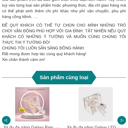
tuỳ vào từng loại sản phẩm hoặc phương thức, địa chỉ giao hàng mà
có thể phát sinh thêm chi phí khác như phí vận chuyển, phụ phí
hàng cồng kềnh, ....
ĐỂ QUÝ KHÁCH CÓ THẾ TỰ CHỌN CHO MÌNH NHỮNG TRÒ
CHƠI VẬN ĐỘNG PHÙ HỢP VỚI GIA ĐÌNH. TẤT NHIÊN NẾU QUÝ
KHÁCH CÓ NHỮNG Ý TƯỞNG VÀ MUỐN CÙNG CHÚNG TÔI
THỰC THI Ý TƯỞNG ĐÓ!
CHÚNG TÔI LUÔN SẴN SÀNG ĐỒNG HÀNH.
Rất mong được hợp tác cùng quý khách hàng!
Xin chân thành cảm ơn!
Sản phẩm cùng loại
X
à đu đa năng Galaxy Rainbow _ Chất liệu gỗ tự nhiên dây thừng lõi thep nhập khẩu cực chất
X
à đu đa năng Galaxy LEGO Rainbow _ Chất liệu gỗ tự nhiên dây thừng lõi thep nhập khẩu cực chất