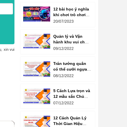
12 bài học ý nghĩa
khi chơi trò chơi
máy game đua xe
20/07/2023
moto đôi
Quản lý và Vận
hành khu vui chơi
giải trí -
09/12/2022
, xin vui
Management and
Operation of
Trán tướng quân
amusement parks
có thể cưỡi ngựa,
Bụng tể tướng có
08/12/2022
thể chèo thuyền
Cổ ngữ 1000 Năm.
5 Cách Lựa trọn và
12 mầu sắc Chủ
đạo Tương sinh
07/12/2022
Kiến tạo không
gian khởi sinh
12 Cách Quản Lý
năng lượng
Thời Gian Hiệu