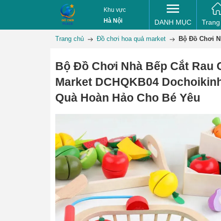
Khu vực
Hà Nội
DANH MỤC
Trang
Trang chủ
Đồ chơi hoa quả market
Bộ Đồ Chơi N
Bộ Đồ Chơi Nhà Bếp Cắt Rau 
Market DCHQKB04 Dochoikin
Quà Hoàn Hảo Cho Bé Yêu