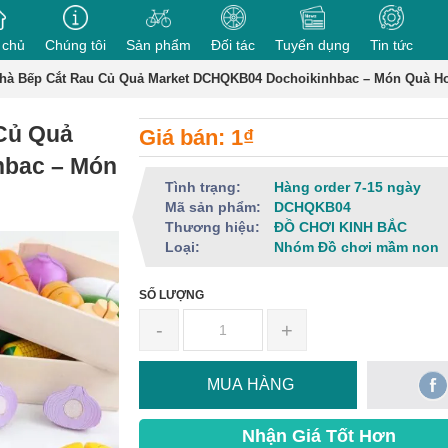
 chủ
Chúng tôi
Sản phẩm
Đối tác
Tuyển dụng
Tin tức
hà Bếp Cắt Rau Củ Quả Market DCHQKB04 Dochoikinhbac – Món Quà H
Củ Quả
Giá bán: 1₫
hbac – Món
Tình trạng:
Hàng order 7-15 ngày
Mã sản phẩm:
DCHQKB04
Thương hiệu:
ĐỒ CHƠI KINH BẮC
Loại:
Nhóm Đồ chơi mầm non
SỐ LƯỢNG
-
+
MUA HÀNG
Nhận Giá Tốt Hơn