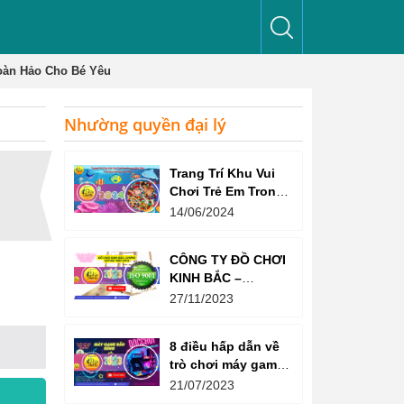
oàn Hảo Cho Bé Yêu
Nhường quyền đại lý
Trang Trí Khu Vui
Chơi Trẻ Em Trong
Nhà Như Thế Nào
14/06/2024
Để Thu Hút Trẻ?
CÔNG TY ĐỒ CHƠI
KINH BẮC –
CHỨNG CHỈ ISO
27/11/2023
9001:2015
8 điều hấp dẫn về
trò chơi máy game
bắn súng
21/07/2023