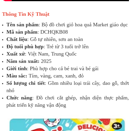
Thông Tin Kỹ Thuật
Tên sản phẩm
: Bộ đồ chơi giỏ hoa quả Market giáo dục
Mã sản phẩm
: DCHQKB08
Chất liệu
: Gỗ tự nhiên, sơn an toàn
Độ tuổi phù hợp
: Trẻ từ 3 tuổi trở lên
Xuất xứ
: Việt Nam, Trung Quốc
Năm sản xuất:
2025
Giới tính
: Phù hợp cho cả bé trai và bé gái
Màu sắc:
Tím, vàng, cam, xanh, đỏ
Số lượng chi tiết
: Gồm nhiều loại trái cây, dao gỗ, thớt
nhỏ
Chức năng
: Đồ chơi cắt ghép, nhận diện thực phẩm,
phát triển kỹ năng vận động