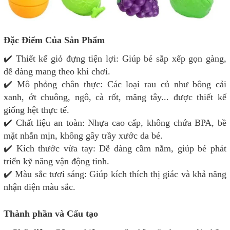
Đặc Điểm Của Sản Phẩm
✔️ Thiết kế giỏ đựng tiện lợi: Giúp bé sắp xếp gọn gàng,
dễ dàng mang theo khi chơi.
✔️ Mô phỏng chân thực: Các loại rau củ như bông cải
xanh, ớt chuông, ngô, cà rốt, măng tây... được thiết kế
giống hệt thực tế.
✔️ Chất liệu an toàn: Nhựa cao cấp, không chứa BPA, bề
mặt nhẵn mịn, không gây trầy xước da bé.
✔️ Kích thước vừa tay: Dễ dàng cầm nắm, giúp bé phát
triển kỹ năng vận động tinh.
✔️ Màu sắc tươi sáng: Giúp kích thích thị giác và khả năng
nhận diện màu sắc.
Thành phần và Cấu tạo