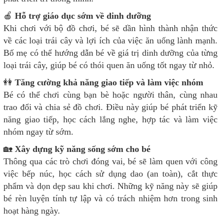
🍎
Hỗ trợ giáo dục sớm về dinh dưỡng
Khi chơi với bộ đồ chơi, bé sẽ dần hình thành nhận thức
về các loại trái cây và lợi ích của việc ăn uống lành mạnh.
Bố mẹ có thể hướng dẫn bé về giá trị dinh dưỡng của từng
loại trái cây, giúp bé có thói quen ăn uống tốt ngay từ nhỏ.
👭
Tăng cường khả năng giao tiếp và làm việc nhóm
Bé có thể chơi cùng bạn bè hoặc người thân, cùng nhau
trao đổi và chia sẻ đồ chơi. Điều này giúp bé phát triển kỹ
năng giao tiếp, học cách lắng nghe, hợp tác và làm việc
nhóm ngay từ sớm.
🏡
Xây dựng kỹ năng sống sớm cho bé
Thông qua các trò chơi đóng vai, bé sẽ làm quen với công
việc bếp núc, học cách sử dụng dao (an toàn), cắt thực
phẩm và dọn dẹp sau khi chơi. Những kỹ năng này sẽ giúp
bé rèn luyện tính tự lập và có trách nhiệm hơn trong sinh
hoạt hàng ngày.