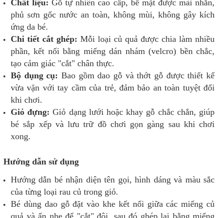
Chất liệu:
Gỗ tự nhiên cao cấp, bề mặt được mài nhẵn,
phủ sơn gốc nước an toàn, không mùi, không gây kích
ứng da bé.
Chi tiết cắt ghép:
Mỗi loại củ quả được chia làm nhiều
phần, kết nối bằng miếng dán nhám (velcro) bền chắc,
tạo cảm giác "cắt" chân thực.
Bộ dụng cụ:
Bao gồm dao gỗ và thớt gỗ được thiết kế
vừa vặn với tay cầm của trẻ, đảm bảo an toàn tuyệt đối
khi chơi.
Giỏ đựng:
Giỏ dạng lưới hoặc khay gỗ chắc chắn, giúp
bé sắp xếp và lưu trữ đồ chơi gọn gàng sau khi chơi
xong.
Hướng dẫn sử dụng
Hướng dẫn bé nhận diện tên gọi, hình dáng và màu sắc
của từng loại rau củ trong giỏ.
Bé dùng dao gỗ đặt vào khe kết nối giữa các miếng củ
quả và ấn nhẹ để "cắt" đôi, sau đó ghép lại bằng miếng