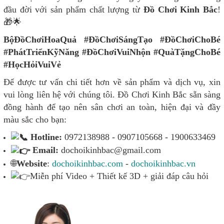
đầu đời với sản phẩm chất lượng từ
Đồ Chơi Kinh Bắc
!
🎁🌟
BộĐồChơiHoaQuả #ĐồChơiSángTạo #ĐồChơiChoBé
#PhátTriểnKỹNăng #ĐồChơiVuiNhộn #QuàTặngChoBé
#HọcHỏiVuiVẻ
Để được tư vấn chi tiết hơn về sản phẩm và dịch vụ, xin
vui lòng liên hệ với chúng tôi. Đồ Chơi Kinh Bắc sẵn sàng
đồng hành để tạo nên sân chơi an toàn, hiện đại và đầy
màu sắc cho bạn:
Hotline:
0972138988 - 0907105668 - 1900633469
Email:
dochoikinhbac@gmail.com
🌐
Website
:
dochoikinhbac.com
-
dochoikinhbac.vn
Miễn phí Video + Thiết kế 3D + giải đáp câu hỏi