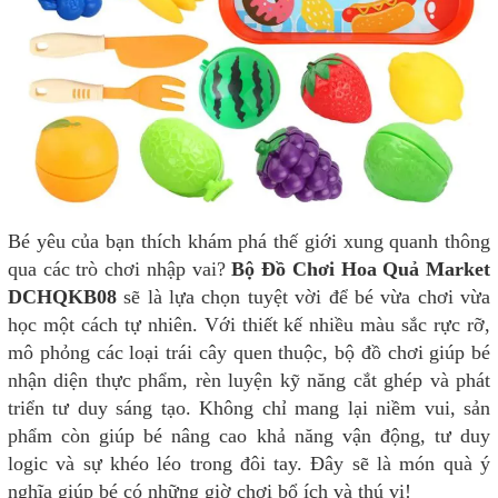
Bé yêu của bạn thích khám phá thế giới xung quanh thông
qua các trò chơi nhập vai?
Bộ Đồ Chơi Hoa Quả Market
DCHQKB08
sẽ là lựa chọn tuyệt vời để bé vừa chơi vừa
học một cách tự nhiên. Với thiết kế nhiều màu sắc rực rỡ,
mô phỏng các loại trái cây quen thuộc, bộ đồ chơi giúp bé
nhận diện thực phẩm, rèn luyện kỹ năng cắt ghép và phát
triển tư duy sáng tạo. Không chỉ mang lại niềm vui, sản
phẩm còn giúp bé nâng cao khả năng vận động, tư duy
logic và sự khéo léo trong đôi tay. Đây sẽ là món quà ý
nghĩa giúp bé có những giờ chơi bổ ích và thú vị!