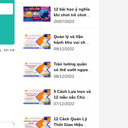
12 bài học ý nghĩa
khi chơi trò chơi
máy game đua xe
20/07/2023
moto đôi
Quản lý và Vận
hành khu vui chơi
giải trí -
09/12/2022
, xin vui
Management and
Operation of
Trán tướng quân
amusement parks
có thể cưỡi ngựa,
Bụng tể tướng có
08/12/2022
thể chèo thuyền
Cổ ngữ 1000 Năm.
5 Cách Lựa trọn và
12 mầu sắc Chủ
đạo Tương sinh
07/12/2022
Kiến tạo không
gian khởi sinh
12 Cách Quản Lý
năng lượng
Thời Gian Hiệu