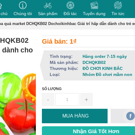
 chủ
Chúng tôi
Sản phẩm
Đối tác
Tuyển dụng
Tin tức
oa quả market DCHQKB02 Dochoikinhbac Giải trí hấp dẫn dành cho trẻ 
DCHQKB02
Giá bán: 1₫
n dành cho
Tình trạng:
Hàng order 7-15 ngày
Mã sản phẩm:
DCHQKB02
Thương hiệu:
ĐỒ CHƠI KINH BẮC
Loại:
Nhóm Đồ chơi mầm non
SỐ LƯỢNG
-
+
MUA HÀNG
Nhận Giá Tốt Hơn