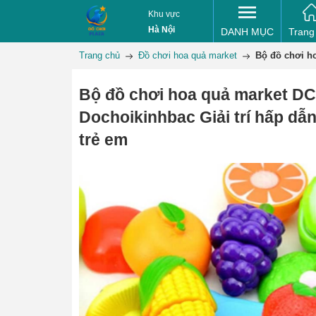
Khu vực
Hà Nội
DANH MỤC
Trang
Trang chủ
Đồ chơi hoa quả market
Bộ đồ chơi h
Bộ đồ chơi hoa quả market 
Dochoikinhbac Giải trí hấp dẫ
trẻ em