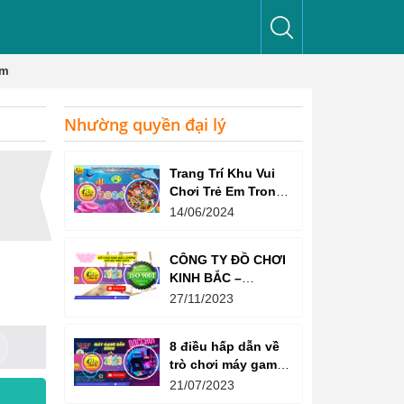
em
Nhường quyền đại lý
Trang Trí Khu Vui
Chơi Trẻ Em Trong
Nhà Như Thế Nào
14/06/2024
Để Thu Hút Trẻ?
CÔNG TY ĐỒ CHƠI
KINH BẮC –
CHỨNG CHỈ ISO
27/11/2023
9001:2015
8 điều hấp dẫn về
trò chơi máy game
bắn súng
21/07/2023