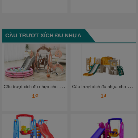
CẦU TRƯỢT XÍCH ĐU NHỰA
C
ầu trượt xích đu nhựa cho bé CTXDN09_ Dochoikinhbac
C
ầu trượt xích đu nhựa cho bé CTXDN07_ Dochoikinhbac
1₫
1₫