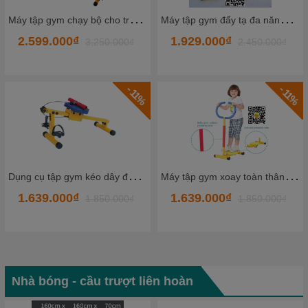
M
áy tập gym đẩy tạ đa năng cho bé Size 90*81*77 Cm Kids Gym Sport Hàng nhập khẩu nguyên bộ Chất lượng cao
M
áy tập gym đi bộ cho bé Size 52*38*100 Cm Kids Gym Sport Hàng nhập khẩu nguyên bộ Chất lượng cao
1.929.000₫
2.150.000₫
2.450.000₫
- 24%
- 11%
M
áy tập gym xoay toàn thân cho bé Size 52*38*100 Cm Kids Gym Sport Hàng nhập khẩu nguyên bộ Chất lượng cao
M
áy tập gym cưỡi ngựa cho trẻ em Size 80*40*100 Cm Kids Gym Sport Hàng nhập khẩu nguyên bộ Chất lượng cao
1.639.000₫
1.699.000₫
1.850.000₫
2.250.000₫
Nhà bóng - cầu trượt liên hoàn