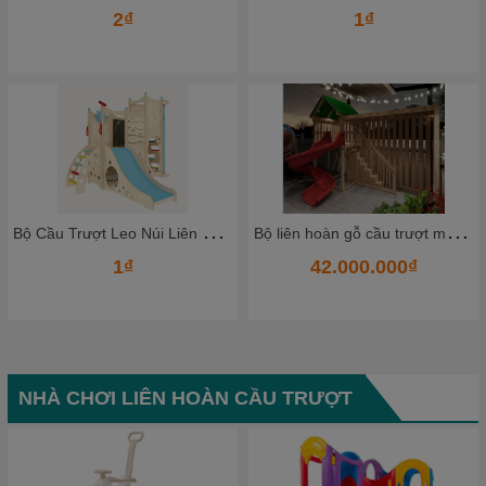
2₫
1₫
B
ộ Cầu Trượt Leo Núi Liên Hoàn Bằng Gỗ Cao Cấp – Không Gian Vận Động Mini Cho Bé Ngay Tại Nhà
B
ộ liên hoàn gỗ cầu trượt mẫu mới
1₫
42.000.000₫
NHÀ CHƠI LIÊN HOÀN CẦU TRƯỢT