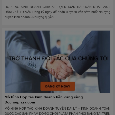
HỢP TÁC KINH DOANH CHIA SẺ LỢI NHUẬN HẤP DẪN NHẤT 2022
ĐĂNG KÝ TƯ VẤN Đăng ký ngay để nhận được tư vấn sớm nhất Nhượng
quyền kinh doanh - Nhượng quyền...
Mô hình Hợp tác kinh doanh bền vững cùng
Dochoiplaza.com
MÔ HÌNH HỢP TÁC KINH DOANH TUYỂN ĐẠI LÝ – KINH DOANH TOÀN
QUỐC CÁC SẢN PHẨM DO ĐỒ CHƠI PLAZA PHÂN PHỐI ĐĂNG TẢI TRÊN