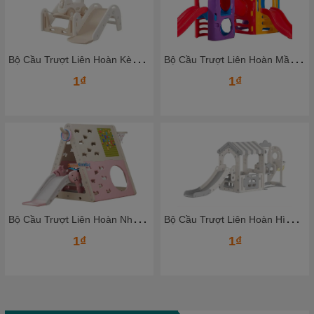
B
ộ Cầu Trượt Liên Hoàn Mầm Non Nhiều Màu Cho Bé – Không Gian Vận Động Tại Nhà Đầy Sáng Tạo
B
ộ Cầu Trượt Liên Hoàn Lâu Đài Mini Đầy Đủ Trò Chơi Cho Bé
1₫
1₫
B
ộ Cầu Trượt Liên Hoàn Hình Ngôi Nhà Cao Cấp Cho Bé | An Toàn – Thẩm Mỹ – Đa Năng
B
ộ Cầu Trượt Liên Hoàn Mềm Khối Lục Giác 6 ô Nhiều Màu – Cầu trượt mới nhất 2025
1₫
1₫