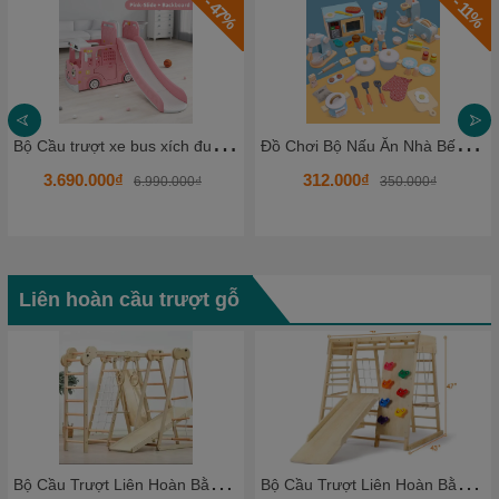
- 47%
- 11%
B
ộ Cầu trượt xe bus xích đu đa năng HKCCT8
Đ
ồ Chơi Bộ Nấu Ăn Nhà Bếp KBSTB01.1 Gỗ Cho Bé Nấu Nướng Làm Đầu Bếp Nhí - Bộ Nấu Ăn đồ chơi cao cấp.
3.690.000₫
312.000₫
6.990.000₫
350.000₫
Liên hoàn cầu trượt gỗ
B
ộ Cầu Trượt Liên Hoàn Bằng Gỗ – Vận Động Leo Núi, Trượt Dốc Cho Bé
B
ộ Cầu Trượt Liên Hoàn Bằng Gỗ Cho Bé – Khu Vui Chơi Mini Ngay Tại Nhà