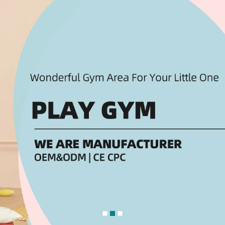
ại Tin Nhắn Chúng Tôi Sẽ Gọi Lại Cho 
!
n tâm đến loại sản phẩm nào của chúng tôi?
*
trò chơi khu vui chơi trong nhà
Đầu tư trò chơi khu vui chơi ngoài trời
Dịch vụ tư vấn quy hoạch thiết thế vid
rò chơi đồ chơi rời, nguyên liệ phụ kiện
trọn gói
Đầu tư thiết kế thi công nội thất trườ
 tư vấn đổi mới, bảo trì, bảo dưỡng
non
hu vui chơi tổ hợp giải trí
ch mua hàng
*
kinh doanh cá nhân
Đầu tư kinh doanh chung
sử dụng cho gia đình
Mua cho tổ chức công ty