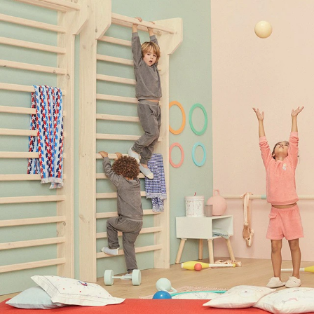
Để L
Sớm
Bạn qua
Đầu tư 
Đầu tư t
Dịch vụ
Đầu tư k
Mục đí
Đầu tư 
Đầu tư 