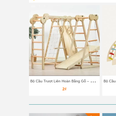
B
ộ Cầu Trượt Liên Hoàn Bằng Gỗ – Vận Động Leo Núi, Trượt Dốc Cho Bé
2₫