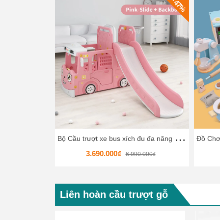
- 47%
B
ộ Cầu trượt xe bus xích đu đa năng HKCCT8
3.690.000₫
6.990.000₫
Liên hoàn cầu trượt gỗ