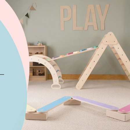
×
Bạn
eo 3D
ng mầm