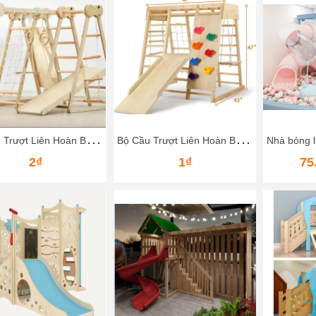
B
ộ Cầu Trượt Liên Hoàn Bằng Gỗ – Vận Động Leo Núi, Trượt Dốc Cho Bé
B
ộ Cầu Trượt Liên Hoàn Bằng Gỗ Cho Bé – Khu Vui Chơi Mini Ngay Tại Nhà
2₫
1₫
75