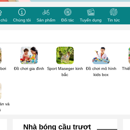
sung cho cơ sở, cửa hàng kinh doanh
 bạn
*
Doanh nghiệp/ Tổ chức
 chủ
Chúng tôi
Sản phẩm
Đối tác
Tuyển dụng
Tin tức
oại
*
Thư điện tử
*
n của bạn
*
 bơi
Đồ chơi gia đình
Sport Maseger kinh
Đồ chơi mô hình
Thiế
bắc
kids box
án và
ê
Gửi đi
Nhà bóng cầu trượt