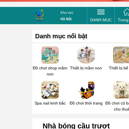
Mua bổ 
Khu vực
Tên của
Hà Nội
DANH MỤC
Trang
Danh mục nổi bật
Điện th
Tin nhắ
Đồ chơi shop mầm
Thiết bị mầm non
Thiết bị bể
non
Spa nail kinh bắc
Đồ chơi thời trang
Đồ chơi cũ b
cho thu
Nhà bóng cầu trượt