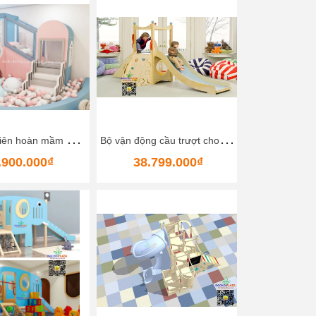
N
hà bóng liên hoàn mầm non 5
B
ộ vận động cầu trượt cho bé Bằng gỗ Size 300x150x170 Cm Happy Kids Wood Slide
.900.000₫
38.799.000₫
71.92