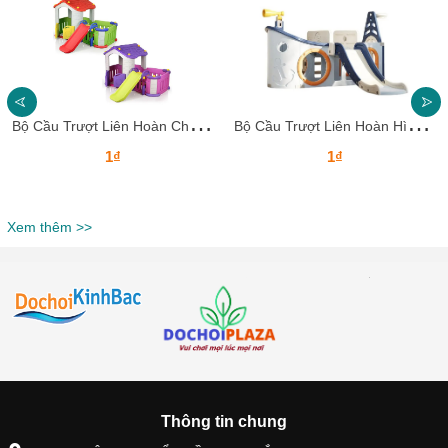
B
ộ Cầu Trượt Liên Hoàn Cho Bé Tại Nhà – Mẫu Nhà Khối Mầm Non Nhiều Màu Bắt Mắt
B
ộ Cầu Trượt Liên Hoàn Hình Tàu Biển Cho Bé - An toàn, sáng tạo và bền bỉ cho trẻ nhỏ
1₫
1₫
Xem thêm >>
Thông tin chung