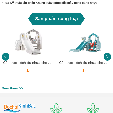
nhựa
Kỹ thuật lắp ghép Khung quây bóng cũi quây bóng bằng nhựa
Sản phẩm cùng loại
C
ầu trượt xích đu nhựa cho bé CTXDN15_ Dochoikinhbac
C
ầu trượt xích đu nhựa cho bé CTXDN14_ Dochoikinhbac
1₫
1₫
Xem thêm >>