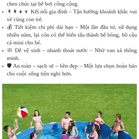
chen chúc tại bể bơi công cộng.
👨‍👩‍👧‍👦 Kết nối gia đình – Tận hưởng khoảnh khắc vui
vẻ cùng con trẻ.
💰 Tiết kiệm chi phí dài hạn – Một lần đầu tư, sử dụng
nhiều năm, lại còn có thể biến tấu thành bể bóng, hồ câu
cá mini cho bé.
🧼 Dễ vệ sinh – nhanh thoát nước – Nhờ van xả thông
minh.
🛡️ An toàn – sạch sẽ – bền đẹp – Một lựa chọn hoàn hảo
cho cuộc sống tiện nghi hơn.