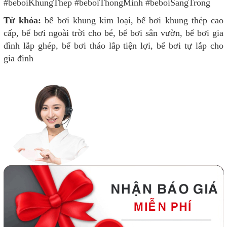
#beboiKhungThep #beboiThongMinh #beboiSangTrong
Từ khóa:
bể bơi khung kim loại, bể bơi khung thép cao
cấp, bể bơi ngoài trời cho bé, bể bơi sân vườn, bể bơi gia
đình lắp ghép, bể bơi tháo lắp tiện lợi, bể bơi tự lắp cho
gia đình