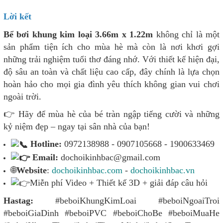
Lời kết
Bể bơi khung kim loại 3.66m x 1.22m
không chỉ là một
sản phẩm tiện ích cho mùa hè mà còn là nơi khơi gợi
những trải nghiệm tuổi thơ đáng nhớ. Với thiết kế hiện đại,
độ sâu an toàn và chất liệu cao cấp, đây chính là lựa chọn
hoàn hảo cho mọi gia đình yêu thích không gian vui chơi
ngoài trời.
👉 Hãy để mùa hè của bé tràn ngập tiếng cười và những
kỷ niệm đẹp – ngay tại sân nhà của bạn!
Hotline:
0972138988 - 0907105668 - 1900633469
Email:
dochoikinhbac@gmail.com
🌐
Website
:
dochoikinhbac.com
-
dochoikinhbac.vn
Miễn phí Video + Thiết kế 3D + giải đáp câu hỏi
Hastag:
#beboiKhungKimLoai #beboiNgoaiTroi
#beboiGiaDinh #beboiPVC #beboiChoBe #beboiMuaHe