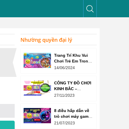
Nhường quyền đại lý
Trang Trí Khu Vui
Chơi Trẻ Em Trong
Nhà Như Thế Nào
14/06/2024
Để Thu Hút Trẻ?
CÔNG TY ĐỒ CHƠI
KINH BẮC –
CHỨNG CHỈ ISO
27/11/2023
9001:2015
8 điều hấp dẫn về
trò chơi máy game
bắn súng
21/07/2023