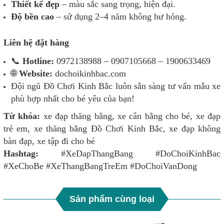
Thiết kế đẹp
– màu sắc sang trọng, hiện đại.
Độ bền cao
– sử dụng 2–4 năm không hư hỏng.
Liên hệ đặt hàng
📞
Hotline:
0972138988 – 0907105668 – 1900633469
🌐
Website:
dochoikinhbac.com
Đội ngũ Đồ Chơi Kinh Bắc luôn sẵn sàng tư vấn mẫu xe
phù hợp nhất cho bé yêu của bạn!
Từ khóa:
xe đạp thăng bằng, xe cân bằng cho bé, xe đạp
trẻ em, xe thăng bằng Đồ Chơi Kinh Bắc, xe đạp không
bàn đạp, xe tập đi cho bé
Hashtag:
#XeDapThangBang #DoChoiKinhBac
#XeChoBe #XeThangBangTreEm #DoChoiVanDong
Sản phẩm cùng loại