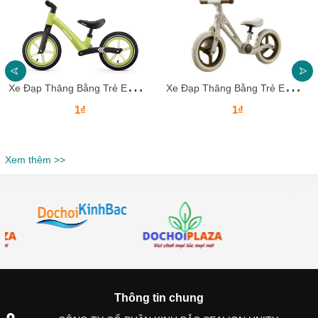
X
e Đạp Thăng Bằng Trẻ Em XDKB25_Dochoikinhbac
X
e Đạp Thăng Bằng Trẻ Em XDKB24_Dochoikinhbac
1₫
1₫
Xem thêm >>
Thông tin chung