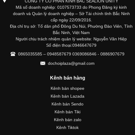
CÔNG TY CỔ PHẦN KINH BẮC SEALION UNITY
Mã số doanh nghiệp: 0107573733 do Phong Đăng ký kinh
doanh và Quản lý doanh nghiệp – Sở Tài chính tỉnh Bắc Ninh
cấp ngày 22/09/2016.
Địa chỉ trụ sở: Tổ dân phố Đông Du Núi, Phường Đào Viên, Tỉnh
Bắc Ninh, Việt Nam
Người chịu trách nhiệm quản lý website: Nguyễn Văn Hiệp
Số điện thoại:0946647679
0865035585 – 0948587679 0369086846 - 0886907679
dochoiplaza@gmail.com
Kênh bán hàng
Kênh bán shopee
Kênh bán Lazada
Kênh bán Sendo
Kênh bán Tiki
Kênh bán zalo
Kênh Tiktok