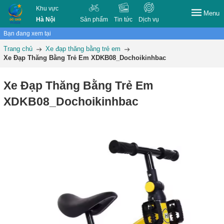
Khu vực
Menu
Hà Nội
Sản phẩm
Tin tức
Dịch vụ
Bạn đang xem tại
Trang chủ
Xe đạp thăng bằng trẻ em
Xe Đạp Thăng Bằng Trẻ Em XDKB08_Dochoikinhbac
Xe Đạp Thăng Bằng Trẻ Em
XDKB08_Dochoikinhbac