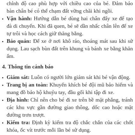
chỉnh độ cao phù hợp với chiều cao của bé. Đảm bảo
bàn chân bé có thể chạm đất vững chãi khi ngồi.
Vận hành:
Hướng dẫn bé dùng hai chân đẩy xe để tạo
đà di chuyển. Khi đã quen, bé sẽ dần nhấc chân lên để xe
tự trôi và học cách giữ thăng bằng.
Bảo quản:
Để xe ở nơi khô ráo, thoáng mát sau khi sử
dụng. Lau sạch bùn đất trên khung và bánh xe bằng khăn
ẩm.
4. Thông tin cảnh báo
Giám sát:
Luôn có người lớn giám sát khi bé vận động.
Trang bị an toàn:
Khuyến khích bé đội mũ bảo hiểm và
mang đồ bảo hộ khuỷu tay, đầu gối khi tập đi xe.
Địa hình:
Chỉ nên cho bé đi xe trên bề mặt phẳng, tránh
các khu vực gần đường giao thông, dốc cao hoặc mặt
đường trơn trượt.
Kiểm tra:
Định kỳ kiểm tra độ chắc chắn của các chốt
khóa, ốc vít trước mỗi lần bé sử dụng.