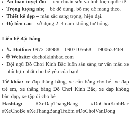
An toàn tuyệt đối
– tiêu chuẩn sơn và linh kiện quốc tế.
Trọng lượng nhẹ
– bé dễ dùng, bố mẹ dễ mang theo.
Thiết kế đẹp
– màu sắc sang trọng, hiện đại.
Độ bền cao
– sử dụng 2–4 năm không hư hỏng.
Liên hệ đặt hàng
📞
Hotline:
0972138988 – 0907105668 – 1900633469
🌐
Website:
dochoikinhbac.com
Đội ngũ Đồ Chơi Kinh Bắc luôn sẵn sàng tư vấn mẫu xe
phù hợp nhất cho bé yêu của bạn!
Từ khóa:
xe đạp thăng bằng, xe cân bằng cho bé, xe đạp
trẻ em, xe thăng bằng Đồ Chơi Kinh Bắc, xe đạp không
bàn đạp, xe tập đi cho bé
Hashtag:
#XeDapThangBang #DoChoiKinhBac
#XeChoBe #XeThangBangTreEm #DoChoiVanDong