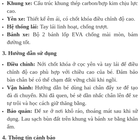
Khung xe:
Cấu trúc khung thép carbon/hợp kim chịu lực
cao.
Yên xe:
Thiết kế êm ái, có chốt khóa điều chỉnh độ cao.
Hệ thống lái:
Tay lái linh hoạt, chống trượt.
Bánh xe:
Bộ 2 bánh lốp EVA chống mài mòn, bám
đường tốt.
3. Hướng dẫn sử dụng
Điều chỉnh:
Nới chốt khóa ở cọc yên và tay lái để điều
chỉnh độ cao phù hợp với chiều cao của bé. Đảm bảo
bàn chân bé có thể chạm đất vững chãi khi ngồi.
Vận hành:
Hướng dẫn bé dùng hai chân đẩy xe để tạo
đà di chuyển. Khi đã quen, bé sẽ dần nhấc chân lên để xe
tự trôi và học cách giữ thăng bằng.
Bảo quản:
Để xe ở nơi khô ráo, thoáng mát sau khi sử
dụng. Lau sạch bùn đất trên khung và bánh xe bằng khăn
ẩm.
4. Thông tin cảnh báo