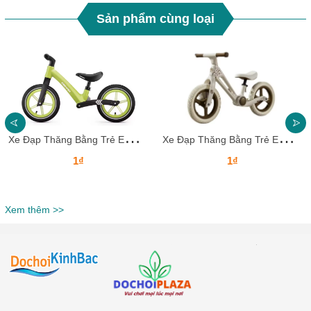
Sản phẩm cùng loại
X
e Đạp Thăng Bằng Trẻ Em XDKB25_Dochoikinhbac
X
e Đạp Thăng Bằng Trẻ Em XDKB24_Dochoikinhbac
1₫
1₫
Xem thêm >>