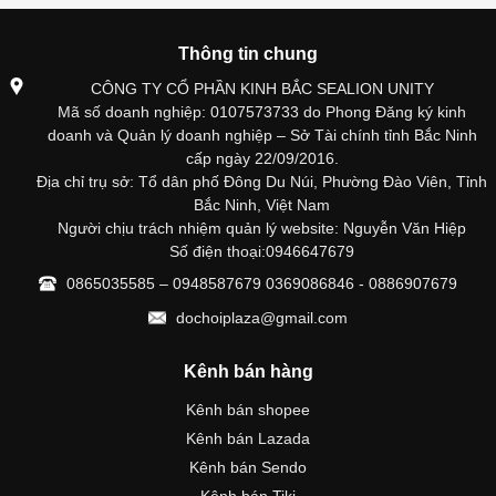
Thông tin chung
CÔNG TY CỔ PHẦN KINH BẮC SEALION UNITY
Mã số doanh nghiệp: 0107573733 do Phong Đăng ký kinh
doanh và Quản lý doanh nghiệp – Sở Tài chính tỉnh Bắc Ninh
cấp ngày 22/09/2016.
Địa chỉ trụ sở: Tổ dân phố Đông Du Núi, Phường Đào Viên, Tỉnh
Bắc Ninh, Việt Nam
Người chịu trách nhiệm quản lý website: Nguyễn Văn Hiệp
Số điện thoại:0946647679
0865035585 – 0948587679 0369086846 - 0886907679
dochoiplaza@gmail.com
Kênh bán hàng
Kênh bán shopee
Kênh bán Lazada
Kênh bán Sendo
Kênh bán Tiki