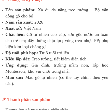
Tên sản phẩm:
Xà đu đa năng treo tường – Bộ vận
động gỗ cho bé
Năm sản xuất:
2026
Xuất xứ:
Việt Nam
Chất liệu:
Gỗ tự nhiên cao cấp, sơn gốc nước an toàn
cho trẻ em; dây thừng chịu lực; vòng treo nhựa PP; phụ
kiện kim loại chống gỉ.
Độ tuổi phù hợp:
Từ 3 tuổi trở lên.
Kiểu lắp đặt:
Treo tường, tiết kiệm diện tích.
Ứng dụng:
Gia đình, trường mầm non, lớp học
Montessori, khu vui chơi trong nhà.
Màu sắc:
Màu gỗ tự nhiên (có thể tùy chỉnh theo yêu
cầu).
📌 Thành phần sản phẩm
Khung leo gỗ treo tường chắc chắn.