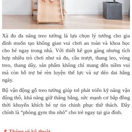
Xà đu đa năng treo tường là lựa chọn lý tưởng cho gia
đình muốn tạo không gian vui chơi an toàn và khoa học
cho bé ngay trong nhà. Với thiết kế gọn gàng nhưng tích
hợp nhiều trò chơi như xà đu, cầu trượt, thang leo, vòng
treo, thang dây, sản phẩm không chỉ mang đến niềm vui
mà còn hỗ trợ bé rèn luyện thể lực và sự dẻo dai hằng
ngày.
Bộ vận động gỗ treo tường giúp trẻ phát triển kỹ năng vận
động thô, khả năng giữ thăng bằng, sức mạnh cơ bắp đồng
thời khuyến khích bé tự tin chinh phục thử thách. Đây
chính là “phòng gym thu nhỏ” cho trẻ ngay tại gia đình.
📌 Thông số kỹ thuật