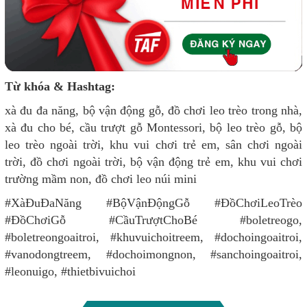
Từ khóa & Hashtag:
xà đu đa năng, bộ vận động gỗ, đồ chơi leo trèo trong nhà,
xà đu cho bé, cầu trượt gỗ Montessori, bộ leo trèo gỗ, bộ
leo trèo ngoài trời, khu vui chơi trẻ em, sân chơi ngoài
trời, đồ chơi ngoài trời, bộ vận động trẻ em, khu vui chơi
trường mầm non, đồ chơi leo núi mini
#XàĐuĐaNăng #BộVậnĐộngGỗ #ĐồChơiLeoTrèo
#ĐồChơiGỗ #CầuTrượtChoBé #boletreogo,
#boletreongoaitroi, #khuvuichoitreem, #dochoingoaitroi,
#vanodongtreem, #dochoimongnon, #sanchoingoaitroi,
#leonuigo, #thietbivuichoi