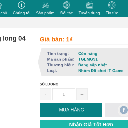
 chủ
Chúng tôi
Sản phẩm
Đối tác
Tuyển dụng
Tin tức
 long 04
Giá bán: 1₫
Tình trạng:
Còn hàng
Mã sản phẩm:
TGLMG91
Thương hiệu:
Đang cập nhật...
Loại:
Nhóm Đồ chơi IT Game
SỐ LƯỢNG
-
+
MUA HÀNG
Nhận Giá Tốt Hơn