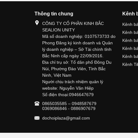
Thông tin chung
Kênh 
CÔNG TY CỔ PHẦN KINH BẮC
Kênh b
SEALION UNITY
Kênh b
Mã số doanh nghiệp: 0107573733 do
Kênh b
Phong Đăng ký kinh doanh và Quản
Kênh bá
lý doanh nghiệp – Sở Tài chính tỉnh
Bắc Ninh cấp ngày 22/09/2016.
Kênh bá
Địa chỉ trụ sở: Tổ dân phố Đông Du
Kênh Ti
Núi, Phường Đào Viên, Tỉnh Bắc
Ninh, Việt Nam
Người chịu trách nhiệm quản lý
website: Nguyễn Văn Hiệp
Số điện thoại:0946647679
0865035585 – 0948587679
0369086846 - 0886907679
dochoiplaza@gmail.com