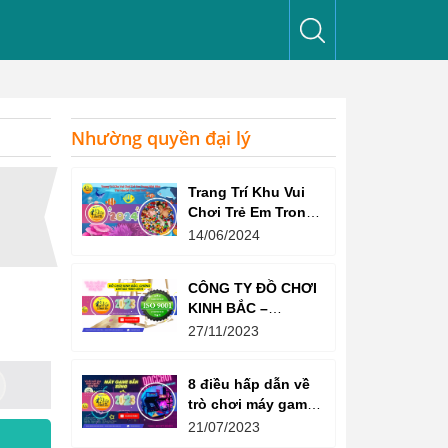
Nhường quyền đại lý
Trang Trí Khu Vui
Chơi Trẻ Em Trong
Nhà Như Thế Nào
14/06/2024
Để Thu Hút Trẻ?
CÔNG TY ĐỒ CHƠI
KINH BẮC –
CHỨNG CHỈ ISO
27/11/2023
9001:2015
8 điều hấp dẫn về
trò chơi máy game
bắn súng
21/07/2023