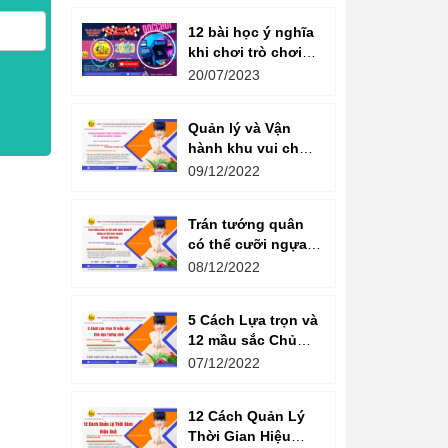
12 bài học ý nghĩa
khi chơi trò chơi
máy game đua xe
20/07/2023
moto đôi
Quản lý và Vận
hành khu vui chơi
giải trí -
09/12/2022
Management and
Operation of
Trán tướng quân
amusement parks
có thể cưỡi ngựa,
Bụng tể tướng có
08/12/2022
thể chèo thuyền
Cổ ngữ 1000 Năm.
5 Cách Lựa trọn và
12 mầu sắc Chủ
đạo Tương sinh
07/12/2022
Kiến tạo không
gian khởi sinh
12 Cách Quản Lý
năng lượng
Thời Gian Hiệu