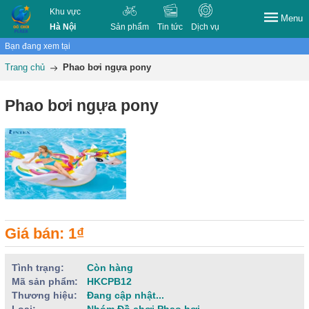
Khu vực
Menu
Hà Nội
Sản phẩm
Tin tức
Dịch vụ
Bạn đang xem tại
Trang chủ
Phao bơi ngựa pony
Phao bơi ngựa pony
Giá bán: 1₫
Tình trạng:
Còn hàng
Mã sản phẩm:
HKCPB12
Thương hiệu:
Đang cập nhật...