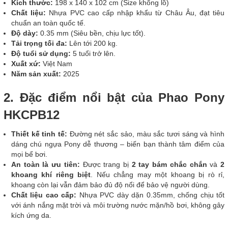
Kích thước:
198 x 140 x 102 cm (Size khổng lồ)
Chất liệu:
Nhựa PVC cao cấp nhập khẩu từ Châu Âu, đạt tiêu
chuẩn an toàn quốc tế.
Độ dày:
0.35 mm (Siêu bền, chịu lực tốt).
Tải trọng tối đa:
Lên tới 200 kg.
Độ tuổi sử dụng:
5 tuổi trở lên.
Xuất xứ:
Việt Nam
Năm sản xuất:
2025
2. Đặc điểm nổi bật của Phao Pony
HKCPB12
Thiết kế tinh tế:
Đường nét sắc sảo, màu sắc tươi sáng và hình
dáng chú ngựa Pony dễ thương – biến bạn thành tâm điểm của
mọi bể bơi.
An toàn là ưu tiên:
Được trang bị
2 tay bám chắc chắn
và
2
khoang khí riêng biệt
. Nếu chẳng may một khoang bị rò rỉ,
khoang còn lại vẫn đảm bảo đủ độ nổi để bảo vệ người dùng.
Chất liệu cao cấp:
Nhựa PVC dày dặn 0.35mm, chống chịu tốt
với ánh nắng mặt trời và môi trường nước mặn/hồ bơi, không gây
kích ứng da.