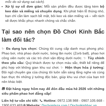
mốc do sử dụng sai cách).
Xử lý sự cố đơn giản:
Mỗi sản phẩm đều được tặng kèm
bộ
keo dán và miếng vá chuyên dụng
. Khi phát hiện lỗ thủng nhỏ,
bạn chỉ cần làm sạch bề mặt, bôi keo và dán miếng vá – vết rách
sẽ được khắc phục nhanh chóng và chắc chắn.
Tại sao nên chọn Đồ Chơi Kinh Bắc
làm đối tác?
✨
Đa dạng lựa chọn:
Chúng tôi cung cấp danh mục phong phú:
Phao bơi, nhà phao dưới nước, bóng lăn nước (Zorb ball), phao hơi
công viên nước và các trò chơi vận động dưới nước. ✨
Tùy chỉnh
theo yêu cầu:
Quý khách được tự chọn màu sắc, thiết kế riêng để
phù hợp với không gian khu vui chơi. ✨
Hiện thực hóa ý tưởng:
Đội ngũ chuyên gia của chúng tôi luôn sẵn sàng lắng nghe và cùng
bạn thực thi những ý tưởng độc bản, giúp khu vui chơi của bạn trở
nên khác biệt.
🎁 Đặt hàng ngay hôm nay để đón đầu mùa hè 2026 với những
siêu phẩm phao hơi đẳng cấp!
Liên hệ tư vấn chi tiết:
📞
Hotline:
0972.138.988 - 0907.105.668 -
1900.633.469 🌐
Website:
Dochoiplaza.com
|
Dochoikinhbac.vn