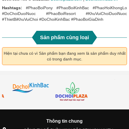
Hashtags:
#PhaoBoiPony #PhaoBoiKinhBac #PhaoHoiKhongLo
#DoChoiDuoiNuoc #PhaoBoiResort #KhuVuiChoiDuoiNuoc
#ThietBiKhuVuiChoi #DoChoiKinhBac #PhaoBoiGiaDinh
Sản phẩm cùng loại
Hiện tại chưa có vì Sản phẩm bạn đang xem là sản phẩm duy nhất
có trong danh mục.
Thông tin chung