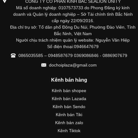
CÔNG TY CỔ PHẦN KINH BẮC SEALION UNITY
Mã số doanh nghiệp: 0107573733 do Phong Đăng ký kinh
doanh và Quản lý doanh nghiệp – Sở Tài chính tỉnh Bắc Ninh
cấp ngày 22/09/2016.
Địa chỉ trụ sở: Tổ dân phố Đông Du Núi, Phường Đào Viên, Tỉnh
Bắc Ninh, Việt Nam
Người chịu trách nhiệm quản lý website: Nguyễn Văn Hiệp
Số điện thoại:0946647679
0865035585 – 0948587679 0369086846 - 0886907679
dochoiplaza@gmail.com
Kênh bán hàng
Kênh bán shopee
Kênh bán Lazada
Kênh bán Sendo
Kênh bán Tiki
Kênh bán zalo
Kênh Tiktok