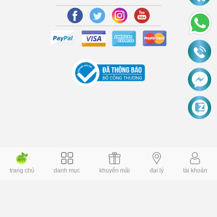
trang chủ
danh mục
khuyến mãi
đại lý
tài khoản
Copyright © 2006 Dochoiplaza.com Alright reversed. Designed
Dochoikinhbac.vn
.
cung cấp bởi sapo