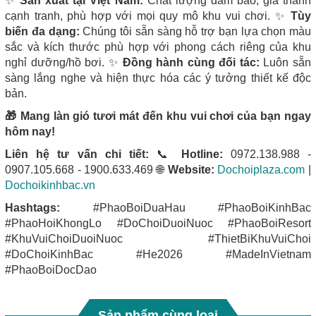
✨
Sản xuất tại Việt Nam:
Chất lượng đảm bảo, giá thành
cạnh tranh, phù hợp với mọi quy mô khu vui chơi. ✨
Tùy
biến đa dạng:
Chúng tôi sẵn sàng hỗ trợ bạn lựa chọn màu
sắc và kích thước phù hợp với phong cách riêng của khu
nghỉ dưỡng/hồ bơi. ✨
Đồng hành cùng đối tác:
Luôn sẵn
sàng lắng nghe và hiện thực hóa các ý tưởng thiết kế độc
bản.
🎁 Mang làn gió tươi mát đến khu vui chơi của bạn ngay
hôm nay!
Liên hệ tư vấn chi tiết:
📞
Hotline:
0972.138.988 -
0907.105.668 - 1900.633.469 🌐
Website:
Dochoiplaza.com
|
Dochoikinhbac.vn
Hashtags:
#PhaoBoiDuaHau #PhaoBoiKinhBac
#PhaoHoiKhongLo #DoChoiDuoiNuoc #PhaoBoiResort
#KhuVuiChoiDuoiNuoc #ThietBiKhuVuiChoi
#DoChoiKinhBac #He2026 #MadeInVietnam
#PhaoBoiDocDao
Sản phẩm cùng loại