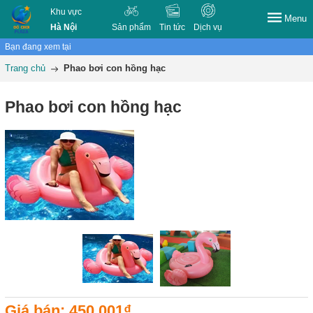
Khu vực
Menu
Hà Nội
Sản phẩm
Tin tức
Dịch vụ
Bạn đang xem tại
Trang chủ
Phao bơi con hồng hạc
Phao bơi con hồng hạc
Giá bán: 450.001₫