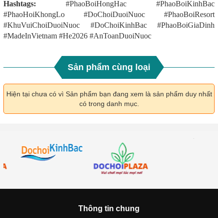
Hashtags:
#PhaoBoiHongHac #PhaoBoiKinhBac
#PhaoHoiKhongLo #DoChoiDuoiNuoc #PhaoBoiResort
#KhuVuiChoiDuoiNuoc #DoChoiKinhBac #PhaoBoiGiaDinh
#MadeInVietnam #He2026 #AnToanDuoiNuoc
Sản phẩm cùng loại
Hiện tại chưa có vì Sản phẩm bạn đang xem là sản phẩm duy nhất
có trong danh mục.
Thông tin chung