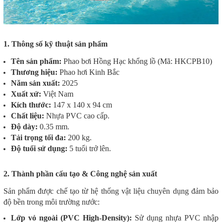
1. Thông số kỹ thuật sản phẩm
Tên sản phẩm:
Phao bơi Hồng Hạc khổng lồ (Mã: HKCPB10)
Thương hiệu:
Phao hơi Kinh Bắc
Năm sản xuất:
2025
Xuất xứ:
Việt Nam
Kích thước:
147 x 140 x 94 cm
Chất liệu:
Nhựa PVC cao cấp.
Độ dày:
0.35 mm.
Tải trọng tối đa:
200 kg.
Độ tuổi sử dụng:
5 tuổi trở lên.
2. Thành phần cấu tạo & Công nghệ sản xuất
Sản phẩm được chế tạo từ hệ thống vật liệu chuyên dụng đảm bảo
độ bền trong môi trường nước:
Lớp vỏ ngoài (PVC High-Density):
Sử dụng nhựa PVC nhập