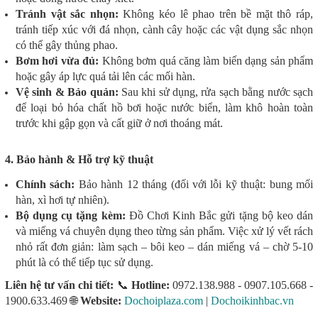
Tránh vật sắc nhọn:
Không kéo lê phao trên bề mặt thô ráp,
tránh tiếp xúc với đá nhọn, cành cây hoặc các vật dụng sắc nhọn
có thể gây thủng phao.
Bơm hơi vừa đủ:
Không bơm quá căng làm biến dạng sản phẩm
hoặc gây áp lực quá tải lên các mối hàn.
Vệ sinh & Bảo quản:
Sau khi sử dụng, rửa sạch bằng nước sạch
để loại bỏ hóa chất hồ bơi hoặc nước biển, làm khô hoàn toàn
trước khi gập gọn và cất giữ ở nơi thoáng mát.
4. Bảo hành & Hỗ trợ kỹ thuật
Chính sách:
Bảo hành 12 tháng (đối với lỗi kỹ thuật: bung mối
hàn, xì hơi tự nhiên).
Bộ dụng cụ tặng kèm:
Đồ Chơi Kinh Bắc gửi tặng bộ keo dán
và miếng vá chuyên dụng theo từng sản phẩm. Việc xử lý vết rách
nhỏ rất đơn giản: làm sạch – bôi keo – dán miếng vá – chờ 5-10
phút là có thể tiếp tục sử dụng.
Liên hệ tư vấn chi tiết:
📞
Hotline:
0972.138.988 - 0907.105.668 -
1900.633.469 🌐
Website:
Dochoiplaza.com
|
Dochoikinhbac.vn