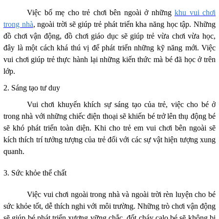
Việc bố mẹ cho trẻ chơi bên ngoài ở những
khu vui chơi
trong nhà
, ngoài trời sẽ giúp trẻ phát triển kha năng học tập. Những
đồ chơi vận động, đồ chơi giáo dục sẽ giúp trẻ vừa chơi vừa học,
đây là một cách khá thú vị để phát triển những kỹ năng mới. Việc
vui chơi giúp trẻ thực hành lại những kiến thức mà bé đã học ở trên
lớp.
2. Sáng tạo tư duy
Vui chơi khuyến khích sự sáng tạo của trẻ, việc cho bé ở
trong nhà với những chiếc điện thoại sẽ khiến bé trở lên thụ động bé
sẽ khó phát triển toàn diện. Khi cho trẻ em vui chơi bên ngoài sẽ
kích thích trí tưởng tượng của trẻ đối với các sự vật hiện tượng xung
quanh.
3. Sức khỏe thể chất
Việc vui chơi ngoài trong nhà và ngoài trời rèn luyện cho bé
sức khỏe tốt, dễ thích nghi với môi trường. Những trò chơi vận động
sẽ giúp bé phát triển xương vững chắc, đốt cháy calo bé sẽ không bị