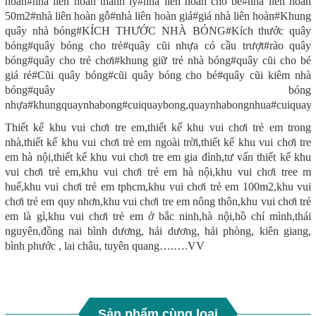
hoan#nhà liên hoàn thanh lý#nhà liên hoàn cho bé#nhà liên hoàn
50m2#nhà liên hoàn gỗ#nhà liên hoàn giá#giá nhà liên hoàn
#Khung
quây nhà bóng#KÍCH THƯỚC NHÀ BÓNG#Kích thước quây
bóng#quây bóng cho trẻ#quây cũi nhựa có cầu trượt#rào quây
bóng#quây cho trẻ chơi#khung giữ trẻ nhà bóng#quây cũi cho bé
giá rẻ#Cũi quây bóng#cũi quây bóng cho bé#quây cũi kiêm nhà
bóng#quây bóng
nhựa#khungquaynhabong#cuiquaybong,quaynhabongnhua#cuiquay
Thiết kế khu vui chơi tre em,thiết kế khu vui chơi trẻ em trong
nhà,thiết kế khu vui chơi trẻ em ngoài trời,thiết kế khu vui chơi tre
em hà nội,thiết kế khu vui chơi tre em gia đình,tư vấn thiết kế khu
vui chơi trẻ em,khu vui chơi trẻ em hà nội,khu vui chơi tree m
huế,khu vui chơi trẻ em tphcm,khu vui chơi trẻ em 100m2,khu vui
chơi trẻ em quy nhơn,khu vui chơi tre em nông thôn,khu vui chơi trẻ
em là gì,khu vui chơi trẻ em ở bắc ninh,hà nội,hồ chí mình,thái
nguyên,đồng nai bình dương, hải dương, hải phòng, kiên giang,
bình phước , lai châu, tuyên quang….….VV
Sản phẩm cùng loại