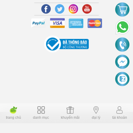
trang chủ
danh mục
khuyến mãi
đại lý
tài khoản
Copyright © 2006 Dochoiplaza.com Alright reversed. Designed
Dochoikinhbac.vn
.
cung cấp bởi sapo