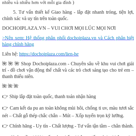
)
nhiều và nhiều hơn với mỗi gia đình
5. Tư vấn thiết kế Giao hàng - lắp đặt nhanh tróng, tiện lợi,
chính xác và uy tín trên toàn quốc.
DOCHOIPLAZA.VN – VUI CHƠI MỌI LÚC MỌI NƠI
>Nên xem: Hệ thống phân phối dochoiplaza.vn và Cách phân biệt
hàng chính hãng
Liên hệ:
https://dochoiplaza.com/lien-he
🌺
🌺
🌺
Shop Dochoiplaza.com - Chuyên sâu về khu vui chơi giải
trí - đồ chơi vận động thể chất và các trò chơi sáng tạo cho trẻ em –
thanh thiếu niên.
🌺
🌺
🌺
👉
Ship lắp đặt toàn quốc, thanh toán nhận hàng
👉
Cam kết da pu an toàn không mùi hôi, chống ti uv, màu tươi sắc
nét – Chất gỗ thép chắc chắn – Mút – Xốp tuyển trọn kỹ lưỡng.
👉
Chính hãng - Uy tín - Chất lượng - Tư vấn tận tâm – chân thành.