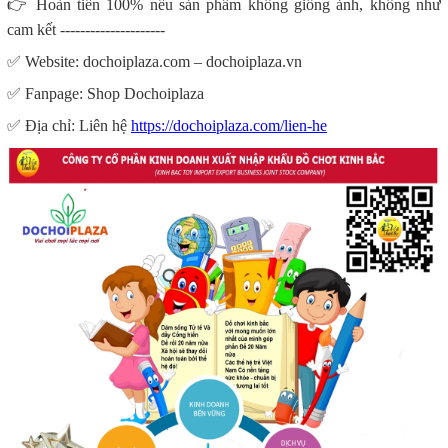
👉
Hoàn tiền 100% nếu sản phẩm không giống ảnh, không như
cam kết ---------------------
✅
Website: dochoiplaza.com – dochoiplaza.vn
✅
Fanpage: Shop Dochoiplaza
✅
Địa chỉ: Liên hệ
https://dochoiplaza.com/lien-he