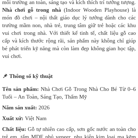
môi trường an toàn, sáng tạo và kích thích trí tưởng tượng.
Nhà chơi gỗ trong nhà
(Indoor Wooden Playhouse) là
món đồ chơi – nội thất giáo dục lý tưởng dành cho các
trường mầm non, nhà trẻ, trung tâm giữ trẻ hoặc các khu
vui chơi trong nhà. Với thiết kế tinh tế, chất liệu gỗ cao
cấp và kích thước rộng rãi, sản phẩm này không chỉ giúp
bé phát triển kỹ năng mà còn làm đẹp không gian học tập,
vui chơi.
📌 Thông số kỹ thuật
Tên sản phẩm:
Nhà Chơi Gỗ Trong Nhà Cho Bé Từ 0–6
Tuổi – An Toàn, Sáng Tạo, Thẩm Mỹ
Năm sản xuất:
2026
Xuất xứ:
Việt Nam
Chất liệu:
Gỗ tự nhiên cao cấp, sơn gốc nước an toàn cho
trẻ em, tấm MDF phủ veneer, phụ kiện kim loại mạ kẽm