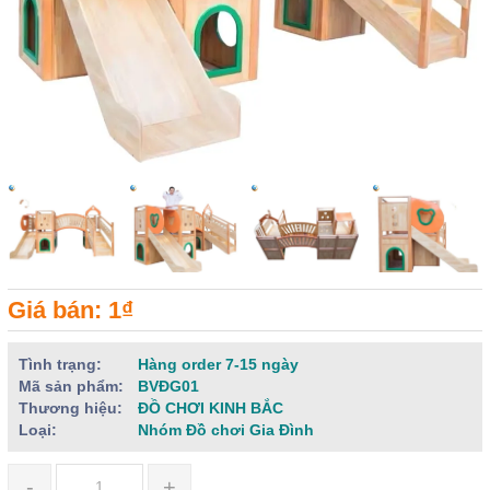
Giá bán: 1₫
Tình trạng:
Hàng order 7-15 ngày
Mã sản phẩm:
BVĐG01
Thương hiệu:
ĐỒ CHƠI KINH BẮC
Loại:
Nhóm Đồ chơi Gia Đình
-
+