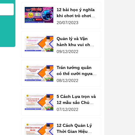
12 bài học ý nghĩa
khi chơi trò chơi
máy game đua xe
20/07/2023
moto đôi
Quản lý và Vận
hành khu vui chơi
giải trí -
09/12/2022
Management and
Operation of
Trán tướng quân
amusement parks
có thể cưỡi ngựa,
Bụng tể tướng có
08/12/2022
thể chèo thuyền
Cổ ngữ 1000 Năm.
5 Cách Lựa trọn và
12 mầu sắc Chủ
đạo Tương sinh
07/12/2022
Kiến tạo không
gian khởi sinh
12 Cách Quản Lý
năng lượng
Thời Gian Hiệu