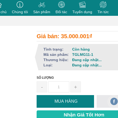
 chủ
Chúng tôi
Sản phẩm
Đối tác
Tuyển dụng
Tin tức
Giá bán: 35.000.001₫
Tình trạng:
Còn hàng
Mã sản phẩm:
TGLMG11-1
Thương hiệu:
Đang cập nhật...
Loại:
Đang cập nhật...
SỐ LƯỢNG
-
+
MUA HÀNG
Nhận Giá Tốt Hơn