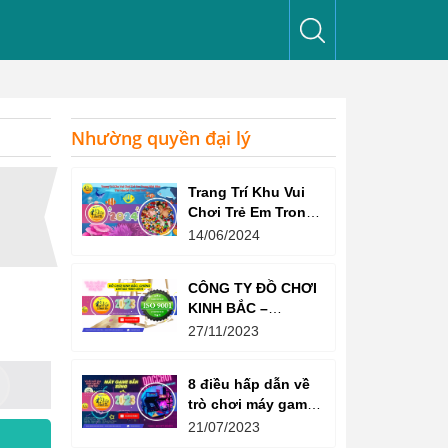
Nhường quyền đại lý
Trang Trí Khu Vui
Chơi Trẻ Em Trong
Nhà Như Thế Nào
14/06/2024
Để Thu Hút Trẻ?
CÔNG TY ĐỒ CHƠI
KINH BẮC –
CHỨNG CHỈ ISO
27/11/2023
9001:2015
8 điều hấp dẫn về
trò chơi máy game
bắn súng
21/07/2023