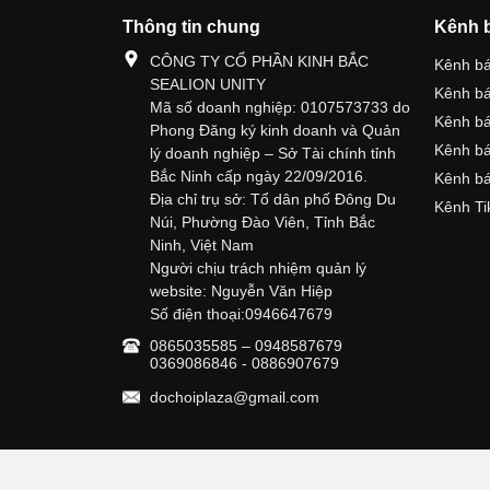
Thông tin chung
Kênh 
CÔNG TY CỔ PHẦN KINH BẮC
Kênh b
SEALION UNITY
Kênh b
Mã số doanh nghiệp: 0107573733 do
Kênh b
Phong Đăng ký kinh doanh và Quản
Kênh bá
lý doanh nghiệp – Sở Tài chính tỉnh
Bắc Ninh cấp ngày 22/09/2016.
Kênh bá
Địa chỉ trụ sở: Tổ dân phố Đông Du
Kênh Ti
Núi, Phường Đào Viên, Tỉnh Bắc
Ninh, Việt Nam
Người chịu trách nhiệm quản lý
website: Nguyễn Văn Hiệp
Số điện thoại:0946647679
0865035585 – 0948587679
0369086846 - 0886907679
dochoiplaza@gmail.com