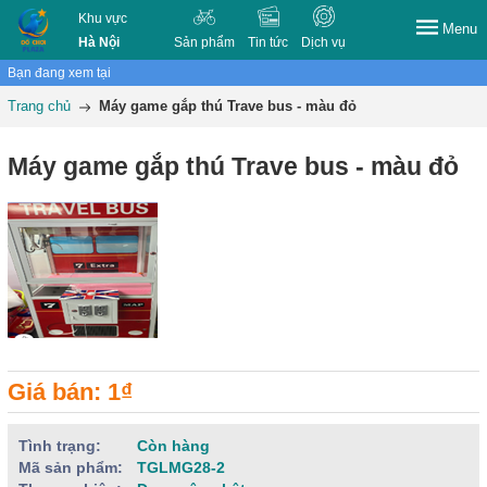
Khu vực
Menu
Hà Nội
Sản phẩm
Tin tức
Dịch vụ
Bạn đang xem tại
Trang chủ
Máy game gắp thú Trave bus - màu đỏ
Máy game gắp thú Trave bus - màu đỏ
Giá bán: 1₫
Tình trạng:
Còn hàng
Mã sản phẩm:
TGLMG28-2