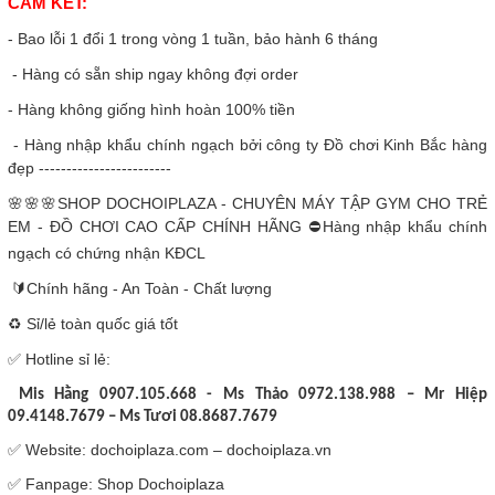
CAM KẾT:
- Bao lỗi 1 đổi 1 trong vòng 1 tuần, bảo hành 6 tháng
- Hàng có sẵn ship ngay không đợi order
- Hàng không giống hình hoàn 100% tiền
- Hàng nhập khẩu chính ngạch bởi công ty Đồ chơi Kinh Bắc hàng
đẹp ------------------------
🌸🌸🌸
SHOP DOCHOIPLAZA - CHUYÊN MÁY TẬP GYM CHO TRẺ
EM - ĐỒ CHƠI CAO CẤP CHÍNH HÃNG
⛔
Hàng nhập khẩu chính
ngạch có chứng nhận KĐCL
🔰
Chính hãng - An Toàn - Chất lượng
♻
️ Sỉ/lẻ toàn quốc giá tốt
✅
Hotline sỉ lẻ:
Mis Hằng 0907.105.668 - Ms Thảo 0972.138.988 – Mr Hiệp
09.4148.7679 – Ms Tươi 08.8687.7679
✅
Website: dochoiplaza.com – dochoiplaza.vn
✅
Fanpage: Shop Dochoiplaza