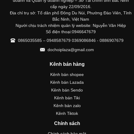
doanh và Quản lý doanh nghiệp – Sở Tài chính tỉnh Bắc Ninh
cấp ngày 22/09/2016.
Địa chỉ trụ sở: Tổ dân phố Đông Du Núi, Phường Đào Viên, Tỉnh
Bắc Ninh, Việt Nam
Người chịu trách nhiệm quản lý website: Nguyễn Văn Hiệp
Số điện thoại:0946647679
0865035585 – 0948587679 0369086846 - 0886907679
dochoiplaza@gmail.com
Kênh bán hàng
Kênh bán shopee
Kênh bán Lazada
Kênh bán Sendo
Kênh bán Tiki
Kênh bán zalo
Kênh Tiktok
Chính sách
Chính sách bảo mật