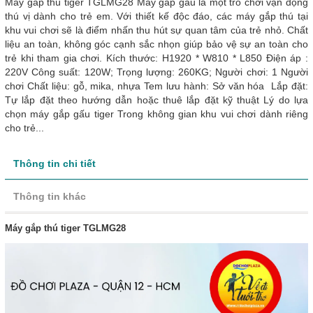
Máy gắp thú tiger TGLMG28 Máy gắp gấu là một trò chơi vận động
thú vị dành cho trẻ em. Với thiết kế độc đáo, các máy gắp thú tại
khu vui chơi sẽ là điểm nhấn thu hút sự quan tâm của trẻ nhỏ. Chất
liệu an toàn, không góc cạnh sắc nhọn giúp bảo vệ sự an toàn cho
trẻ khi tham gia chơi. Kích thước: H1920 * W810 * L850 Điện áp :
220V Công suất: 120W; Trọng lượng: 260KG; Người chơi: 1 Người
chơi Chất liệu: gỗ, mika, nhựa Tem lưu hành: Sở văn hóa Lắp đặt:
Tự lắp đặt theo hướng dẫn hoặc thuê lắp đặt kỹ thuật Lý do lựa
chọn máy gắp gấu tiger Trong không gian khu vui chơi dành riêng
cho trẻ...
Thông tin chi tiết
Thông tin khác
Máy gắp thú tiger TGLMG28