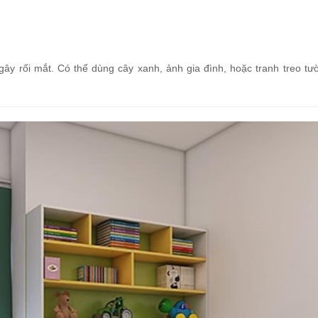
ây rối mắt. Có thể dùng cây xanh, ảnh gia đình, hoặc tranh treo tư