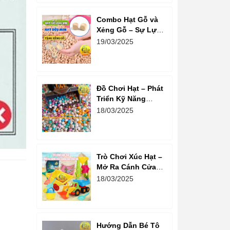
Combo Hạt Gỗ và
Xẻng Gỗ – Sự Lựa
Chọn Tuyệt Vời
19/03/2025
Cho Trẻ Em Phát
Triển Sáng Tạo
Đồ Chơi Hạt – Phát
Triển Kỹ Năng
Sáng Tạo Và Tư
18/03/2025
Duy Cho Bé
Trò Chơi Xúc Hạt –
Mở Ra Cánh Cửa
Sáng Tạo Cho Bé
18/03/2025
Hướng Dẫn Bé Tô