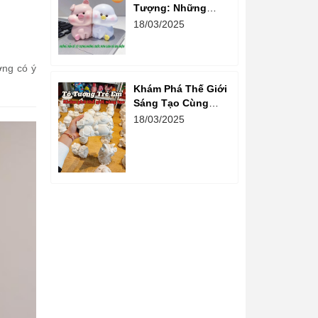
Tượng: Những
Bước Đơn Giản Và
18/03/2025
Vui Nhộn
ờng có ý
Khám Phá Thế Giới
Sáng Tạo Cùng
Hoạt Động Tô
18/03/2025
Tượng Cho Trẻ Em