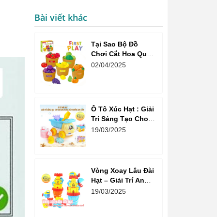
Bài viết khác
Tại Sao Bộ Đồ
Chơi Cắt Hoa Quả
Market Là Sự Lựa
02/04/2025
Chọn Tuyệt Vời
Cho Bé?
Ô Tô Xúc Hạt : Giải
Trí Sáng Tạo Cho
Trẻ Em Trong Môi
19/03/2025
Trường An Toàn
Vòng Xoay Lâu Đài
Hạt – Giải Trí An
Toàn Và Vui Vẻ Cho
19/03/2025
Trẻ