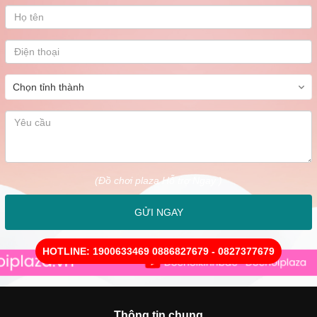
(Đồ chơi plaza Hỗ trợ Ngay )
GỬI NGAY
HOTLINE: 1900633469 0886827679 - 0827377679
Thông tin chung