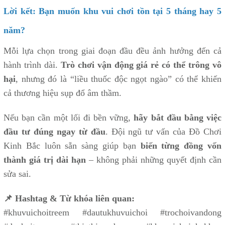
Lời kết: Bạn muốn khu vui chơi tồn tại 5 tháng hay 5
năm?
Mỗi lựa chọn trong giai đoạn đầu đều ảnh hưởng đến cả
hành trình dài.
Trò chơi vận động giá rẻ có thể trông vô
hại
, nhưng đó là “liều thuốc độc ngọt ngào” có thể khiến
cả thương hiệu sụp đổ âm thầm.
Nếu bạn cần một lối đi bền vững,
hãy bắt đầu bằng việc
đầu tư đúng ngay từ đầu
. Đội ngũ tư vấn của Đồ Chơi
Kinh Bắc luôn sẵn sàng giúp bạn
biến từng đồng vốn
thành giá trị dài hạn
– không phải những quyết định cần
sửa sai.
📌 Hashtag & Từ khóa liên quan:
#khuvuichoitreem #dautukhuvuichoi #trochoivandong