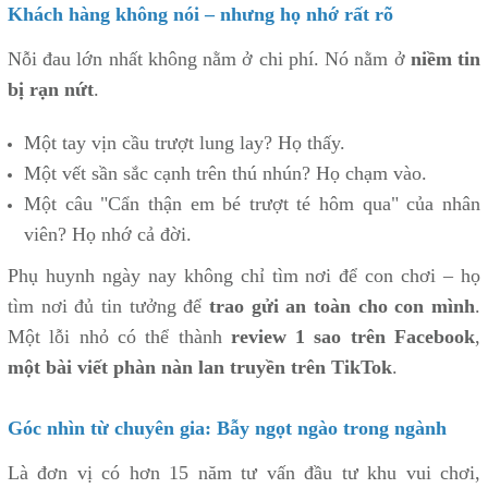
Khách hàng không nói – nhưng họ nhớ rất rõ
Nỗi đau lớn nhất không nằm ở chi phí. Nó nằm ở
niềm tin
bị rạn nứt
.
Một tay vịn cầu trượt lung lay? Họ thấy.
Một vết sần sắc cạnh trên thú nhún? Họ chạm vào.
Một câu "Cẩn thận em bé trượt té hôm qua" của nhân
viên? Họ nhớ cả đời.
Phụ huynh ngày nay không chỉ tìm nơi để con chơi – họ
tìm nơi đủ tin tưởng để
trao gửi an toàn cho con mình
.
Một lỗi nhỏ có thể thành
review 1 sao trên Facebook
,
một bài viết phàn nàn lan truyền trên TikTok
.
Góc nhìn từ chuyên gia: Bẫy ngọt ngào trong ngành
Là đơn vị có hơn 15 năm tư vấn đầu tư khu vui chơi,