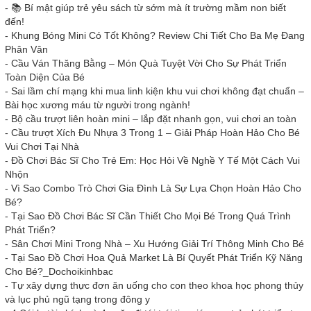
-
📚 Bí mật giúp trẻ yêu sách từ sớm mà ít trường mầm non biết
đến!
-
Khung Bóng Mini Có Tốt Không? Review Chi Tiết Cho Ba Mẹ Đang
Phân Vân
-
Cầu Ván Thăng Bằng – Món Quà Tuyệt Vời Cho Sự Phát Triển
Toàn Diện Của Bé
-
Sai lầm chí mạng khi mua linh kiện khu vui chơi không đạt chuẩn –
Bài học xương máu từ người trong ngành!
-
Bộ cầu trượt liên hoàn mini – lắp đặt nhanh gọn, vui chơi an toàn
-
Cầu trượt Xích Đu Nhựa 3 Trong 1 – Giải Pháp Hoàn Hảo Cho Bé
Vui Chơi Tại Nhà
-
Đồ Chơi Bác Sĩ Cho Trẻ Em: Học Hỏi Về Nghề Y Tế Một Cách Vui
Nhộn
-
Vì Sao Combo Trò Chơi Gia Đình Là Sự Lựa Chọn Hoàn Hảo Cho
Bé?
-
Tại Sao Đồ Chơi Bác Sĩ Cần Thiết Cho Mọi Bé Trong Quá Trình
Phát Triển?
-
Sân Chơi Mini Trong Nhà – Xu Hướng Giải Trí Thông Minh Cho Bé
-
Tại Sao Đồ Chơi Hoa Quả Market Là Bí Quyết Phát Triển Kỹ Năng
Cho Bé?_Dochoikinhbac
-
Tự xây dựng thực đơn ăn uống cho con theo khoa học phong thủy
và lục phủ ngũ tạng trong đông y