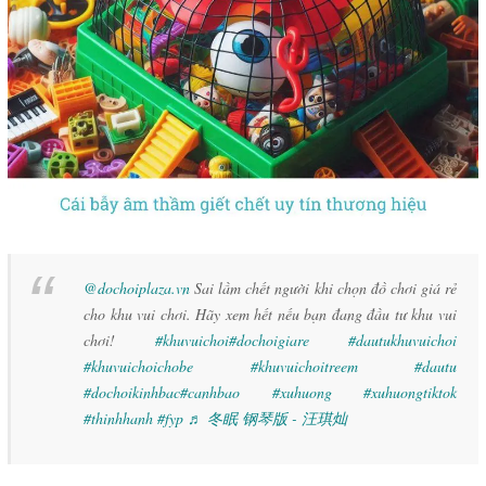
@dochoiplaza.vn
Sai lầm chết người khi chọn đồ chơi giá rẻ
cho khu vui chơi. Hãy xem hết nếu bạn đang đầu tư khu vui
chơi!
#khuvuichoi
#dochoigiare
#dautukhuvuichoi
#khuvuichoichobe
#khuvuichoitreem
#dautu
#dochoikinhbac
#canhbao
#xuhuong
#xuhuongtiktok
#thinhhanh
#fyp
♬ 冬眠 钢琴版 - 汪琪灿