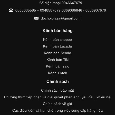
Số điện thoại:0946647679
0865035585 – 0948587679 0369086846 - 0886907679
dochoiplaza@gmail.com
Kênh bán hàng
Kênh bán shopee
Kênh bán Lazada
Kênh bán Sendo
Kênh bán Tiki
Kênh bán zalo
Kênh Tiktok
Chính sách
Chính sách bảo mật
Phương thức tiếp nhận và giải quyết phản ánh, yêu cầu, khiếu nại
Chính sách về giá
Các điều kiện và hạn chế trong việc cung cấp hàng hóa