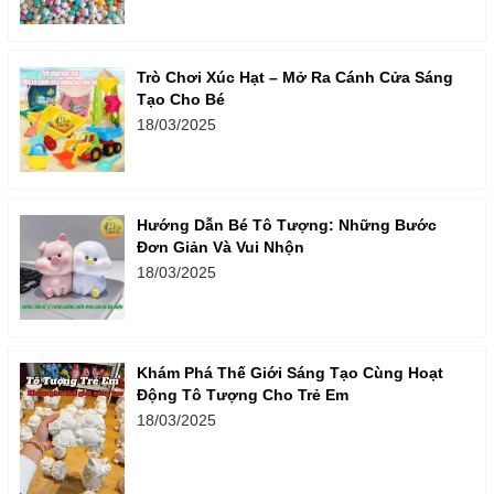
Trò Chơi Xúc Hạt – Mở Ra Cánh Cửa Sáng
Tạo Cho Bé
18/03/2025
Hướng Dẫn Bé Tô Tượng: Những Bước
Đơn Giản Và Vui Nhộn
18/03/2025
Khám Phá Thế Giới Sáng Tạo Cùng Hoạt
Động Tô Tượng Cho Trẻ Em
18/03/2025