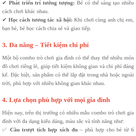
✔
Phát triển trí tưởng tượng:
Bé có thể sáng tạo nhiều
cách chơi khác nhau.
✔
Học cách tương tác xã hội:
Khi chơi cùng anh chị em,
bạn bè, bé học cách chia sẻ và giao tiếp.
3. Đa năng – Tiết kiệm chi phí
Một bộ combo trò chơi gia đình có thể thay thế nhiều món
đồ chơi riêng lẻ, giúp tiết kiệm không gian và chi phí đáng
kể. Đặc biệt, sản phẩm có thể lắp đặt trong nhà hoặc ngoài
trời, phù hợp với nhiều không gian khác nhau.
4. Lựa chọn phù hợp với mọi gia đình
Hiện nay, trên thị trường có nhiều mẫu combo trò chơi gia
đình với đa dạng kiểu dáng, màu sắc và tính năng như:
✅
Cầu trượt tích hợp xích đu
– phù hợp cho bé từ 6