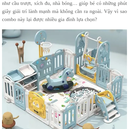
như cầu trượt, xích đu, nhà bóng… giúp bé có những phút
giây giải trí lành mạnh mà không cần ra ngoài. Vậy vì sao
combo này lại được nhiều gia đình lựa chọn?