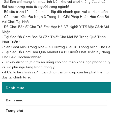
-
Sai lầm chí mạng khi mua linh kiện khu vui chơi không đạt chuẩn –
Bài học xương máu từ người trong ngành!
-
Bộ cầu trượt liên hoàn mini – lắp đặt nhanh gọn, vui chơi an toàn
-
Cầu trượt Xích Đu Nhựa 3 Trong 1 – Giải Pháp Hoàn Hảo Cho Bé
Vui Chơi Tại Nhà
-
Đồ Chơi Bác Sĩ Cho Trẻ Em: Học Hỏi Về Nghề Y Tế Một Cách Vui
Nhộn
-
Tại Sao Đồ Chơi Bác Sĩ Cần Thiết Cho Mọi Bé Trong Quá Trình
Phát Triển?
-
Sân Chơi Mini Trong Nhà – Xu Hướng Giải Trí Thông Minh Cho Bé
-
Tại Sao Đồ Chơi Hoa Quả Market Là Bí Quyết Phát Triển Kỹ Năng
Cho Bé?_Dochoikinhbac
-
Tự xây dựng thực đơn ăn uống cho con theo khoa học phong thủy
và lục phủ ngũ tạng trong đông y
-
4 Cái lọ tài chính và 4 ngăn đi tới trái tim giúp con trẻ phát triển tư
duy tài chính từ sớm
Danh mục
Danh mục
Trang chủ