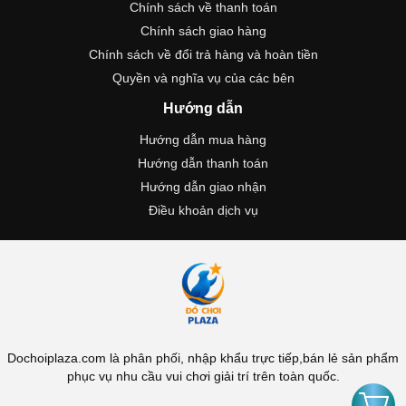
Chính sách về thanh toán
Chính sách giao hàng
Chính sách về đổi trả hàng và hoàn tiền
Quyền và nghĩa vụ của các bên
Hướng dẫn
Hướng dẫn mua hàng
Hướng dẫn thanh toán
Hướng dẫn giao nhận
Điều khoản dịch vụ
Dochoiplaza.com là phân phối, nhập khẩu trực tiếp,bán lẻ sản phẩm
phục vụ nhu cầu vui chơi giải trí trên toàn quốc.