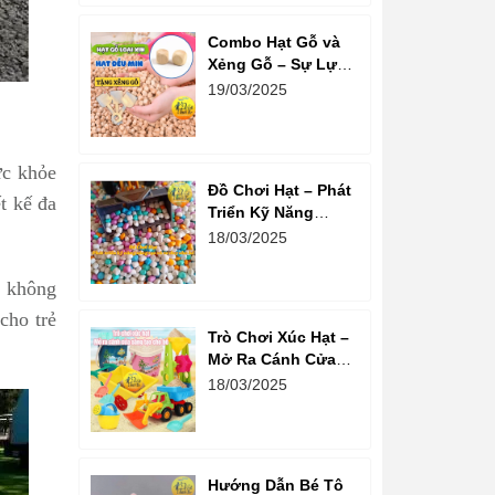
Combo Hạt Gỗ và
Xẻng Gỗ – Sự Lựa
Chọn Tuyệt Vời
19/03/2025
Cho Trẻ Em Phát
Triển Sáng Tạo
ức khỏe
Đồ Chơi Hạt – Phát
t kế đa
Triển Kỹ Năng
Sáng Tạo Và Tư
18/03/2025
Duy Cho Bé
 không
cho trẻ
Trò Chơi Xúc Hạt –
Mở Ra Cánh Cửa
Sáng Tạo Cho Bé
18/03/2025
Hướng Dẫn Bé Tô