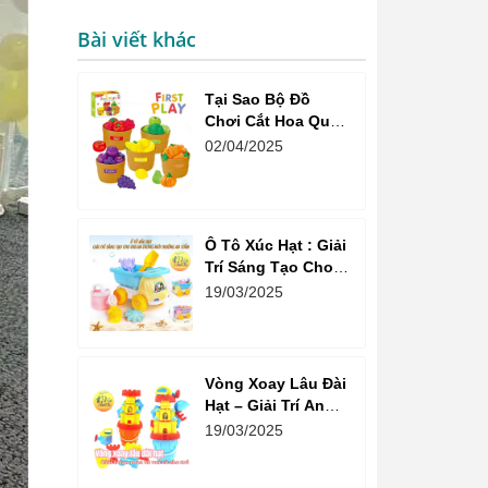
Bài viết khác
Tại Sao Bộ Đồ
Chơi Cắt Hoa Quả
Market Là Sự Lựa
02/04/2025
Chọn Tuyệt Vời
Cho Bé?
Ô Tô Xúc Hạt : Giải
Trí Sáng Tạo Cho
Trẻ Em Trong Môi
19/03/2025
Trường An Toàn
Vòng Xoay Lâu Đài
Hạt – Giải Trí An
Toàn Và Vui Vẻ Cho
19/03/2025
Trẻ