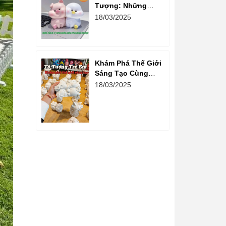
Tượng: Những
Bước Đơn Giản Và
18/03/2025
Vui Nhộn
Khám Phá Thế Giới
Sáng Tạo Cùng
Hoạt Động Tô
18/03/2025
Tượng Cho Trẻ Em