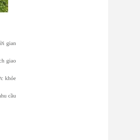
ời gian
ch giao
ức khỏe
nhu cầu