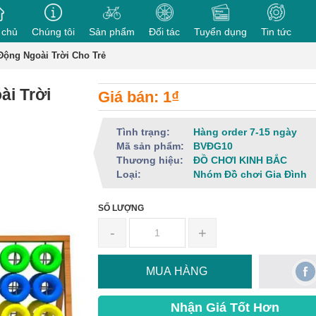
 chủ
Chúng tôi
Sản phẩm
Đối tác
Tuyển dụng
Tin tức
Động Ngoài Trời Cho Trẻ
i Trời
Giá bán: 1₫
Tình trạng:
Hàng order 7-15 ngày
Mã sản phẩm:
BVĐG10
Thương hiệu:
ĐỒ CHƠI KINH BẮC
Loại:
Nhóm Đồ chơi Gia Đình
SỐ LƯỢNG
-
+
MUA HÀNG
Nhận Giá Tốt Hơn