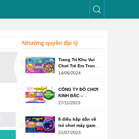
Nhường quyền đại lý
Trang Trí Khu Vui
Chơi Trẻ Em Trong
Nhà Như Thế Nào
14/06/2024
Để Thu Hút Trẻ?
CÔNG TY ĐỒ CHƠI
KINH BẮC –
CHỨNG CHỈ ISO
27/11/2023
9001:2015
8 điều hấp dẫn về
trò chơi máy game
bắn súng
21/07/2023