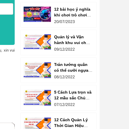
12 bài học ý nghĩa
khi chơi trò chơi
máy game đua xe
20/07/2023
moto đôi
Quản lý và Vận
hành khu vui chơi
giải trí -
09/12/2022
, xin vui
Management and
Operation of
Trán tướng quân
amusement parks
có thể cưỡi ngựa,
Bụng tể tướng có
08/12/2022
thể chèo thuyền
Cổ ngữ 1000 Năm.
5 Cách Lựa trọn và
12 mầu sắc Chủ
đạo Tương sinh
07/12/2022
Kiến tạo không
gian khởi sinh
12 Cách Quản Lý
năng lượng
Thời Gian Hiệu