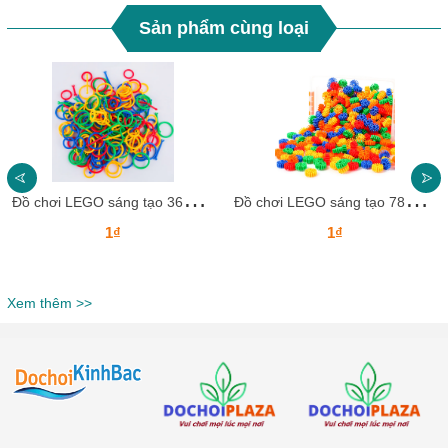
Sản phẩm cùng loại
Đ
ồ chơi LEGO sáng tạo 36pcs DCLGKB18 Dochoikinhbac Giải trí hấp dẫn cho trẻ em
Đ
ồ chơi LEGO sáng tạo 78pcs DCLGKB17 Dochoikinhbac Giải trí hấp dẫn cho trẻ em
1₫
1₫
Xem thêm >>