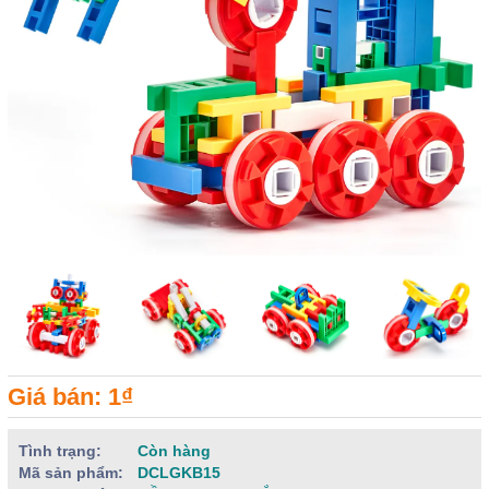
Giá bán: 1₫
Tình trạng:
Còn hàng
Mã sản phẩm:
DCLGKB15