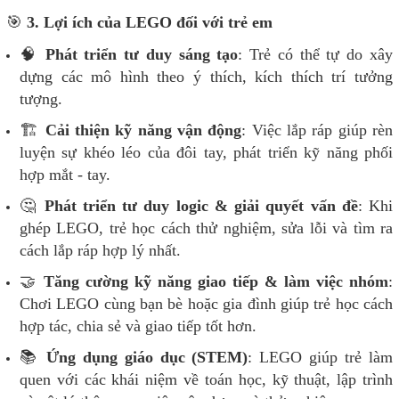
🎯
3. Lợi ích của LEGO đối với trẻ em
🧠
Phát triển tư duy sáng tạo
: Trẻ có thể tự do xây
dựng các mô hình theo ý thích, kích thích trí tưởng
tượng.
🏗
Cải thiện kỹ năng vận động
: Việc lắp ráp giúp rèn
luyện sự khéo léo của đôi tay, phát triển kỹ năng phối
hợp mắt - tay.
🤔
Phát triển tư duy logic & giải quyết vấn đề
: Khi
ghép LEGO, trẻ học cách thử nghiệm, sửa lỗi và tìm ra
cách lắp ráp hợp lý nhất.
🤝
Tăng cường kỹ năng giao tiếp & làm việc nhóm
:
Chơi LEGO cùng bạn bè hoặc gia đình giúp trẻ học cách
hợp tác, chia sẻ và giao tiếp tốt hơn.
📚
Ứng dụng giáo dục (STEM)
: LEGO giúp trẻ làm
quen với các khái niệm về toán học, kỹ thuật, lập trình