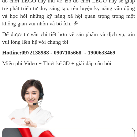
đồ chơi LEGO đầy thú vị! Bộ đồ chơi LEGO này sẽ giúp
trẻ phát triển tư duy sáng tạo, rèn luyện kỹ năng vận động
và học hỏi những kỹ năng xã hội quan trọng trong một
không gian vui nhộn và bổ ích. 🎉
Để được tư vấn chi tiết hơn về sản phẩm và dịch vụ, xin
vui lòng liên hệ với chúng tôi
Hotline:0972138988 - 0907105668 - 1900633469
Miễn phí Video + Thiết kế 3D + giải đáp câu hỏi