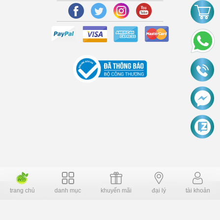
trang chủ
danh mục
khuyến mãi
đại lý
tài khoản
Copyright © 2006 Dochoiplaza.com Alright reversed. Designed
Dochoikinhbac.vn
.
cung cấp bởi sapo