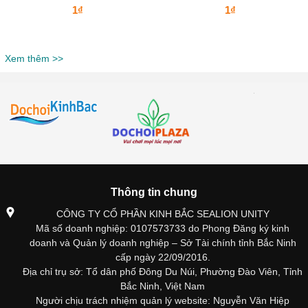
1₫
1₫
Xem thêm >>
Thông tin chung
CÔNG TY CỔ PHẦN KINH BẮC SEALION UNITY
Mã số doanh nghiệp: 0107573733 do Phong Đăng ký kinh
doanh và Quản lý doanh nghiệp – Sở Tài chính tỉnh Bắc Ninh
cấp ngày 22/09/2016.
Địa chỉ trụ sở: Tổ dân phố Đông Du Núi, Phường Đào Viên, Tỉnh
Bắc Ninh, Việt Nam
Người chịu trách nhiệm quản lý website: Nguyễn Văn Hiệp