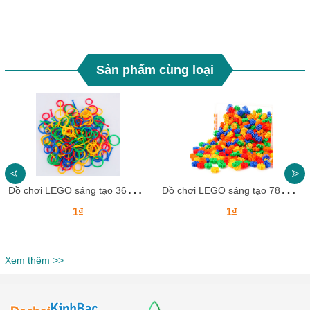
Sản phẩm cùng loại
Đ
ồ chơi LEGO sáng tạo 36pcs DCLGKB18 Dochoikinhbac Giải trí hấp dẫn cho trẻ em
Đ
ồ chơi LEGO sáng tạo 78pcs DCLGKB17 Dochoikinhbac Giải trí hấp dẫn cho trẻ em
1₫
1₫
Xem thêm >>