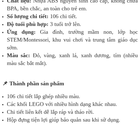
Chất liệu:
Nhựa ABS nguyên sinh cao cấp, không chứa
BPA, bền chắc, an toàn cho trẻ em.
Số lượng chi tiết:
106 chi tiết.
Độ tuổi phù hợp:
3 tuổi trở lên.
Ứng dụng:
Gia đình, trường mầm non, lớp học
STEM/Montessori, khu vui chơi và trung tâm giáo dục
sớm.
Màu sắc:
Đỏ, vàng, xanh lá, xanh dương, tím (nhiều
màu sắc bắt mắt).
📌 Thành phần sản phẩm
106 chi tiết lắp ghép nhiều màu.
Các khối LEGO với nhiều hình dạng khác nhau.
Chi tiết liên kết dễ lắp ráp và tháo rời.
Hộp đựng tiện lợi giúp bảo quản sau khi sử dụng.