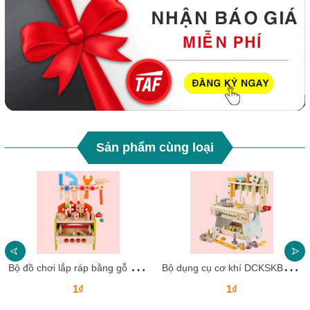
Sản phẩm cùng loại
B
ộ đồ chơi lắp ráp bằng gỗ DCKSKB21 – Khơi nguồn sáng tạo cho trẻ
B
ộ dụng cụ cơ khí DCKSKB20 – Quà tặng hoàn hảo cho trẻ đam mê sáng tạo
1₫
1₫