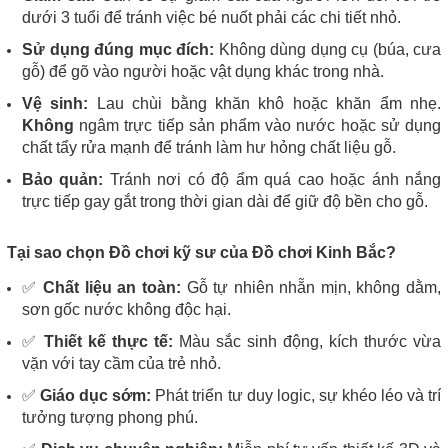
dưới 3 tuổi để tránh việc bé nuốt phải các chi tiết nhỏ.
Sử dụng đúng mục đích:
Không dùng dụng cụ (búa, cưa
gỗ) để gõ vào người hoặc vật dụng khác trong nhà.
Vệ sinh:
Lau chùi bằng khăn khô hoặc khăn ẩm nhẹ.
Không
ngâm trực tiếp sản phẩm vào nước hoặc sử dụng
chất tẩy rửa mạnh để tránh làm hư hỏng chất liệu gỗ.
Bảo quản:
Tránh nơi có độ ẩm quá cao hoặc ánh nắng
trực tiếp gay gắt trong thời gian dài để giữ độ bền cho gỗ.
Tại sao chọn Đồ chơi kỹ sư của Đồ chơi Kinh Bắc?
✅
Chất liệu an toàn:
Gỗ tự nhiên nhẵn mịn, không dằm,
sơn gốc nước không độc hại.
✅
Thiết kế thực tế:
Màu sắc sinh động, kích thước vừa
vặn với tay cầm của trẻ nhỏ.
✅
Giáo dục sớm:
Phát triển tư duy logic, sự khéo léo và trí
tưởng tượng phong phú.