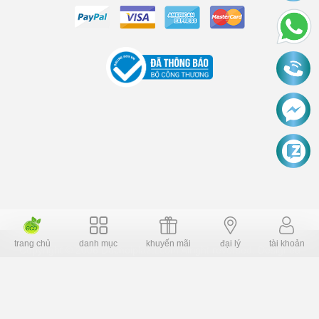
trang chủ
danh mục
khuyến mãi
đại lý
tài khoản
Copyright © 2006 Dochoiplaza.com Alright reversed. Designed
Dochoikinhbac.vn
.
cung cấp bởi sapo